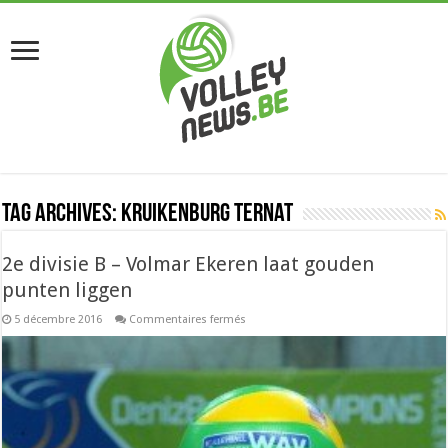
Tag Archives:
Kruikenburg Ternat
2e divisie B – Volmar Ekeren laat gouden
punten liggen
sur
5 décembre 2016
Commentaires fermés
2e
divisie
B
–
Volmar
Ekeren
laat
gouden
punten