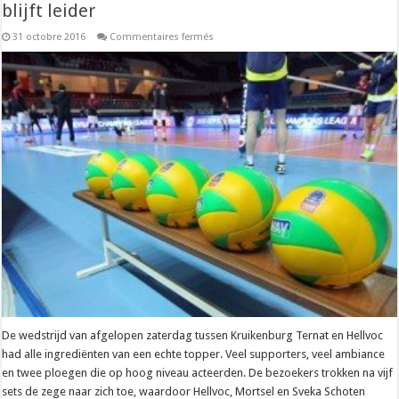
blijft leider
sur
31 octobre 2016
Commentaires fermés
2e
divisie
B
–
Hellvoc
houdt
stand
in
topper
en
blijft
leider
De wedstrijd van afgelopen zaterdag tussen Kruikenburg Ternat en Hellvoc
had alle ingrediënten van een echte topper. Veel supporters, veel ambiance
en twee ploegen die op hoog niveau acteerden. De bezoekers trokken na vijf
sets de zege naar zich toe, waardoor Hellvoc, Mortsel en Sveka Schoten