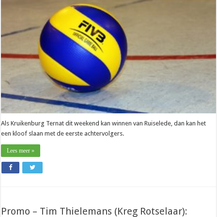
Ternat):
“Dit
wordt
een
driepuntenmatch”
Als Kruikenburg Ternat dit weekend kan winnen van Ruiselede, dan kan het
een kloof slaan met de eerste achtervolgers.
Lees meer »
Promo – Tim Thielemans (Kreg Rotselaar):