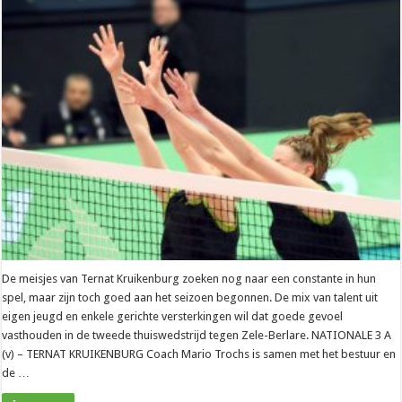
–
Mario
Trochs
(Ternat
K.):
“Berlare
wordt
goede
waardemeter”
De meisjes van Ternat Kruikenburg zoeken nog naar een constante in hun
spel, maar zijn toch goed aan het seizoen begonnen. De mix van talent uit
eigen jeugd en enkele gerichte versterkingen wil dat goede gevoel
vasthouden in de tweede thuiswedstrijd tegen Zele-Berlare. NATIONALE 3 A
(v) – TERNAT KRUIKENBURG Coach Mario Trochs is samen met het bestuur en
de …