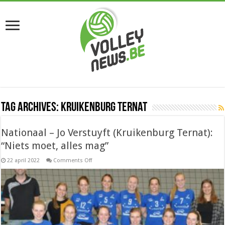
Tag Archives:
Kruikenburg Ternat
Nationaal – Jo Verstuyft (Kruikenburg Ternat):
“Niets moet, alles mag”
on
22 april 2022
Comments Off
Nationaal
–
Jo
Verstuyft
(Kruikenburg
Ternat):
“Niets
moet,
alles