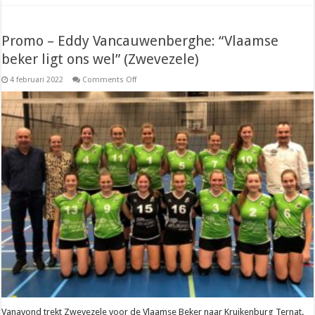
Promo – Eddy Vancauwenberghe: “Vlaamse
beker ligt ons wel” (Zwevezele)
on
4 februari 2022
Comments Off
Promo
–
Eddy
Vancauwenberghe:
“Vlaamse
beker
ligt
ons
wel”
(Zwevezele)
Vanavond trekt Zwevezele voor de Vlaamse Beker naar Kruikenburg Ternat.