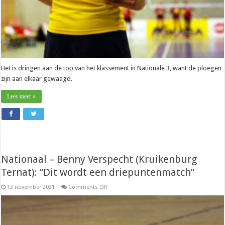
Het is dringen aan de top van het klassement in Nationale 3, want de ploegen
zijn aan elkaar gewaagd.
Lees meer »
Nationaal – Benny Verspecht (Kruikenburg
Ternat): “Dit wordt een driepuntenmatch”
on
12 november 2021
Comments Off
Nationaal
–
Benny
Verspecht
(Kruikenburg