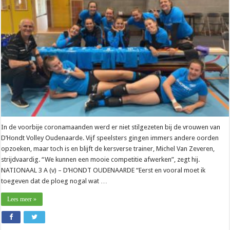
“Kansen
laten
liggen”
In de voorbije coronamaanden werd er niet stilgezeten bij de vrouwen van
D’Hondt Volley Oudenaarde. Vijf speelsters gingen immers andere oorden
opzoeken, maar toch is en blijft de kersverse trainer, Michel Van Zeveren,
strijdvaardig. “We kunnen een mooie competitie afwerken”, zegt hij.
NATIONAAL 3 A (v) – D’HONDT OUDENAARDE “Eerst en vooral moet ik
toegeven dat de ploeg nogal wat …
Lees meer »