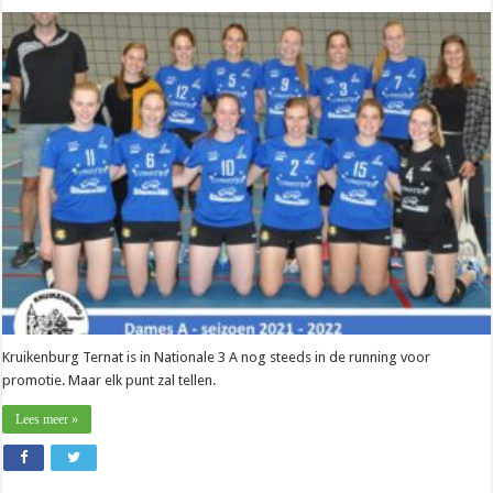
Nationaal
–
Mario
Trochs
(Kruikenburg
Ternat):
“We
gaan
volop
voor
promotie”
Kruikenburg Ternat is in Nationale 3 A nog steeds in de running voor
promotie. Maar elk punt zal tellen.
Lees meer »