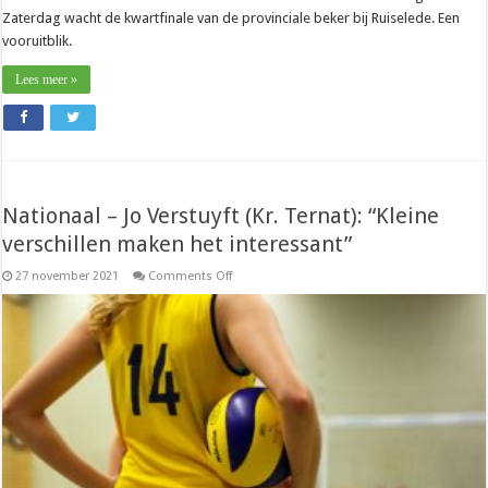
Zaterdag wacht de kwartfinale van de provinciale beker bij Ruiselede. Een
vooruitblik.
Lees meer »
Nationaal – Jo Verstuyft (Kr. Ternat): “Kleine
verschillen maken het interessant”
on
27 november 2021
Comments Off
Nationaal
–
Jo
Verstuyft
(Kr.
Ternat):
“Kleine
verschillen
maken
het
interessant”