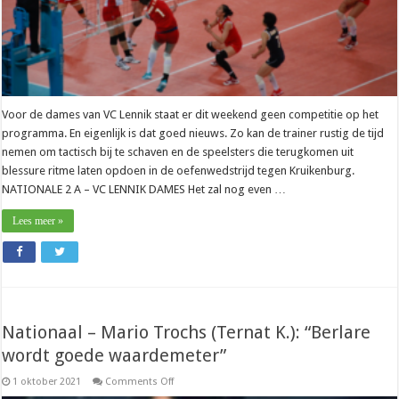
Voor de dames van VC Lennik staat er dit weekend geen competitie op het
programma. En eigenlijk is dat goed nieuws. Zo kan de trainer rustig de tijd
nemen om tactisch bij te schaven en de speelsters die terugkomen uit
blessure ritme laten opdoen in de oefenwedstrijd tegen Kruikenburg.
NATIONALE 2 A – VC LENNIK DAMES Het zal nog even …
Lees meer »
Nationaal – Mario Trochs (Ternat K.): “Berlare
wordt goede waardemeter”
on
1 oktober 2021
Comments Off
Nationaal