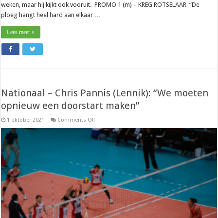
weken, maar hij kijkt ook vooruit. PROMO 1 (m) – KREG ROTSELAAR “De
ploeg hangt heel hard aan elkaar …
Lees meer »
Nationaal – Chris Pannis (Lennik): “We moeten
opnieuw een doorstart maken”
on
1 oktober 2021
Comments Off
Nationaal
–
Chris
Pannis
(Lennik):
“We
moeten
opnieuw
een
doorstart
maken”