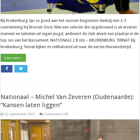
Bij Kruikenburg zijn ze goed aan het seizoen begonnen dankzij een 2-3
overwinning bij Brussel-Oost. Met een selectie die opgebouwd is uit ervaren
mannen en talenten uit eigen jeugd, ambieert de club alvast een plaatsje in de
top zes van het klassement. NATIONALE 2 B (m) – KRUIKENBURG TERNAT Bij
Kruikenburg Ternat kijken ze reikhalzend uit naar de eerste thuiswedstrijd …
Lees meer »
Nationaal – Michel Van Zeveren (Oudenaarde):
“Kansen laten liggen”
on
23 september 2021
Comments Off
Nationaal
–
Michel
Van
Zeveren
(Oudenaarde):