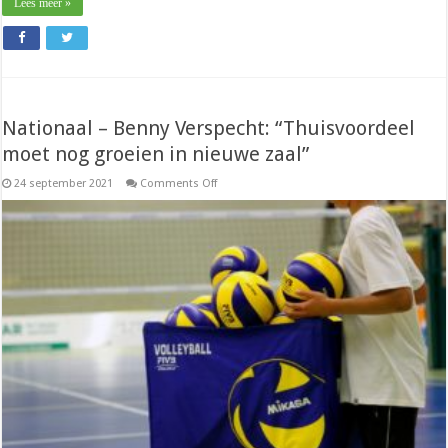
Lees meer »
Nationaal – Benny Verspecht: “Thuisvoordeel
moet nog groeien in nieuwe zaal”
on
24 september 2021
Comments Off
Nationaal
–
Benny
Verspecht:
“Thuisvoordeel
moet
nog
groeien
in
nieuwe
zaal”