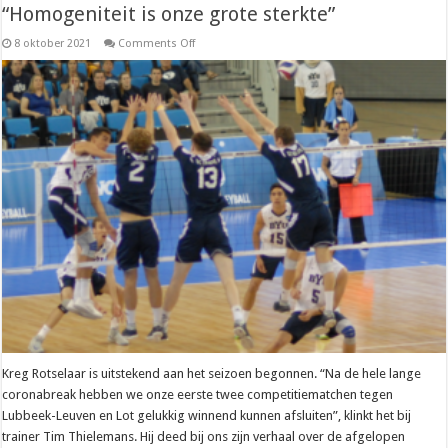
“Homogeniteit is onze grote sterkte”
on
8 oktober 2021
Comments Off
Promo
–
Tim
Thielemans
(Kreg
Rotselaar):
“Homogeniteit
is
onze
grote
sterkte”
Kreg Rotselaar is uitstekend aan het seizoen begonnen. “Na de hele lange
coronabreak hebben we onze eerste twee competitiematchen tegen
Lubbeek-Leuven en Lot gelukkig winnend kunnen afsluiten”, klinkt het bij
trainer Tim Thielemans. Hij deed bij ons zijn verhaal over de afgelopen