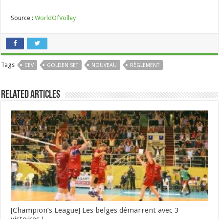
Source :
WorldOfVolley
Tags
CEV
GOLDEN SET
NOUVEAU
RÈGLEMENT
Related Articles
[Champion’s League] Les belges démarrent avec 3