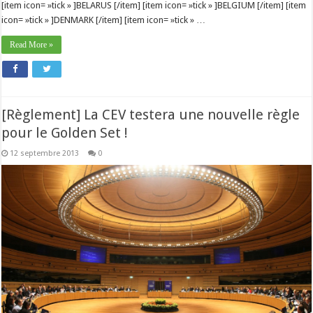
[item icon= »tick » ]BELARUS [/item] [item icon= »tick » ]BELGIUM [/item] [item
icon= »tick » ]DENMARK [/item] [item icon= »tick » …
Read More »
[Règlement] La CEV testera une nouvelle règle
pour le Golden Set !
12 septembre 2013
0