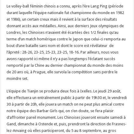
Le volley-ball féminin chinois a connu, après l’ère Lang Ping (période
durant laquelle l’équipe nationale fut championne du monde en 1982
et 1986), un certain creux mais il revient à la surface des résultats
donnant accès aux médailles. Ainsi, aux derniers Jeux olympiques de
Londres, les Chinoises n’avaient été écartées des 1/2 finales qu’au
terme d’un match homérique contre le Japon que celui-ci remporta au
bout d’une bataille sans nom et dont le score est révélateur de
l’âpreté : 28-26, 23-25, 25-23, 23-25, 18-16. Par ailleurs, nous vous
avons rapporté ici même il n’y a pas longtemps l’éclatant succès
remporté par la Chine au dernier championnat du monde des moins
de 20 ans où, à Prague, elle survola la compétition sans perdre le
moindre set.
L’équipe de Tianjin se produira deux fois à Ixelles. Le jeudi 29 août,
elle effectuera un entraînement public à partir de 19h30 et, le vendredi
30 à partir de 20h, elle jouera un match on ne peut plus amical contre
notre équipe des Barbar Girls qui, on s’en doute, se fera plaisir
d’affronter pareil monument. Les Chinoises joueront ensuite samedi à
Gand, dimanche à Ostende et, puis, prendront la direction de Frasnes-
lez-Anvaing où elles participeront, du 5 au 8 septembre, au gros