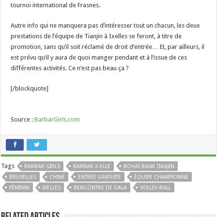
tournoi international de Frasnes.
Autre info qui ne manquera pas d’intéresser tout un chacun, les deux
prestations de l’équipe de Tianjin à Ixelles se feront, à titre de
promotion, sans qu’il soit réclamé de droit d’entrée… Et, par ailleurs, il
est prévu qu’il y aura de quoi manger pendant et à l’issue de ces
différentes activités. Ce n’est pas beau ça ?
[/blockquote]
Source :
BarbarGirls.com
Tags
BARBAR GIRLS
BARBAR X-ELLE
BOHAÏ BANK TIANJIN
BRUXELLES
CHINE
ENTRÉE GRATUITE
ÉQUIPE CHAMPIONNE
FÉMININ
IXELLES
RENCONTRE DE GALA
VOLLEY-BALL