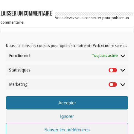
Laisser un commentaire
Vous devez
vous connecter
pour publier un
commentaire.
Nous utilisons des cookies pour optimiser notre site Web et notre service.
Fonctionnel
Toujours activé
Statistiques
Contactez-nous
Statistiqu
Choisissez votre formule d’abonnement
Marketing
Marketin
À propos de Volleynews
Accepter
© Volleynews.be
2026
Conditions générales
|
Déclaration de confidentialité
|
Cookies
|
Disclaimer
Ignorer
Français
Nederlands
Sauver les préférences