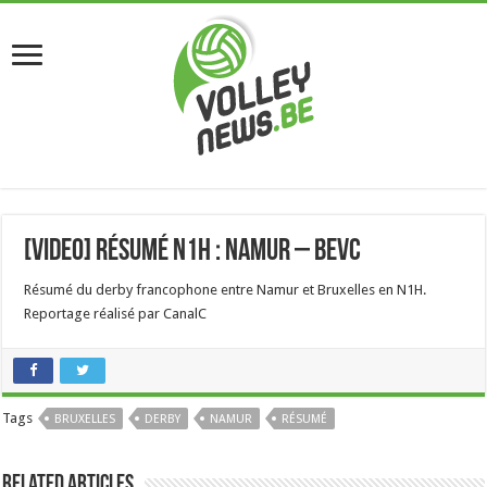
[Video] Résumé N1H : Namur – BEVC
Résumé du derby francophone entre Namur et Bruxelles en N1H.
Reportage réalisé par CanalC
Tags
BRUXELLES
DERBY
NAMUR
RÉSUMÉ
Related Articles