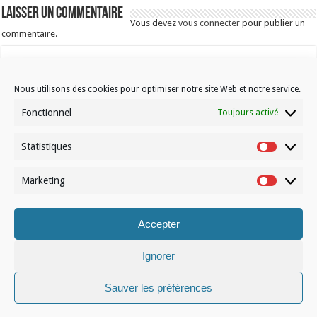
Laisser un commentaire
Vous devez
vous connecter
pour publier un
commentaire.
Nous utilisons des cookies pour optimiser notre site Web et notre service.
Fonctionnel
Toujours activé
Statistiques
Contactez-nous
Statistiqu
Choisissez votre formule d’abonnement
Marketing
Marketin
À propos de Volleynews
Accepter
© Volleynews.be
2026
Conditions générales
|
Déclaration de confidentialité
|
Cookies
|
Disclaimer
Ignorer
Français
Nederlands
Sauver les préférences