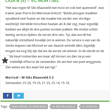
LIGA B (v) – VC MORTSEL
“Het was tegen M-Siks Blaasveld niet mooi en ook niet spannend”, was
trainer Jean-Pierre De Meirsman kritisch. “Beide ploegen maakten
opvallend veel fouten en dat maakte het eerder een slordige
wedstrijd. Het klinkt misschien hautain als ik dat zeg, maar eigenlijk
hadden we altijd de drie punten moeten pakken. We misten echter
twintig services tijdens de eerste drie sets. Tja, dan wordt het
natuurlijk ontzettend moeilijk om te winnen. De service is een van de
sterke wapens van Mortsel en van daaruit vertrekt alles. Eigenlijk
mogen we nog blij zijn dat we de eerste set winnen. In de vierde en de
vijfde beurt noteerden we maar vijf missers en dan zie je een
onmiddellijk effect in de setstanden. Als we hier een punt weggeven,
dan weten we dus waar het aan ligt.”
Mortsel – M-Siks Blaasveld 3-2
Setstanden: 25-20, 19-25, 21-25, 25-14, 15-10.
Tags
JEAN-PIERRE DE MEIRSMAN
M SIKS BLAASVELD
VC MORTSEL