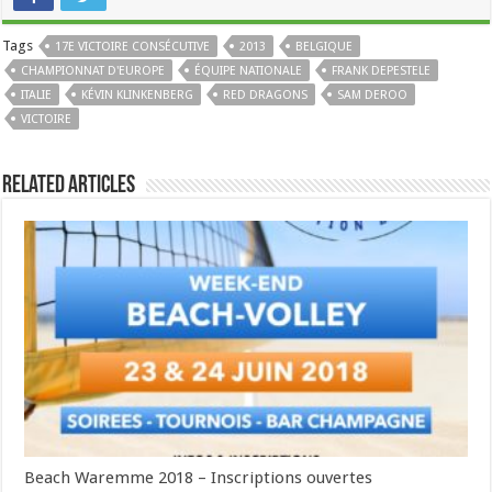
Tags
17E VICTOIRE CONSÉCUTIVE
2013
BELGIQUE
CHAMPIONNAT D'EUROPE
ÉQUIPE NATIONALE
FRANK DEPESTELE
ITALIE
KÉVIN KLINKENBERG
RED DRAGONS
SAM DEROO
VICTOIRE
Related Articles
Beach Waremme 2018 – Inscriptions ouvertes