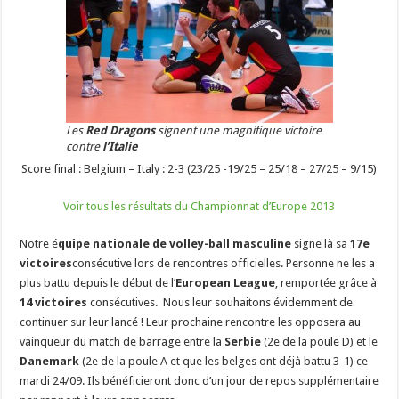
Les
Red Dragons
signent une magnifique victoire
contre
l’Italie
Score final : Belgium – Italy : 2-3 (23/25 -19/25 – 25/18 – 27/25 – 9/15)
Voir tous les résultats du Championnat d’Europe 2013
Notre é
quipe nationale de volley-ball masculine
signe là sa
17e
victoires
consécutive lors de rencontres officielles. Personne ne les a
plus battu depuis le début de l’
European League
, remportée grâce à
14 victoires
consécutives. Nous leur souhaitons évidemment de
continuer sur leur lancé ! Leur prochaine rencontre les opposera au
vainqueur du match de barrage entre la
Serbie
(2e de la poule D) et le
Danemark
(2e de la poule A et que les belges ont déjà battu 3-1) ce
mardi 24/09. Ils bénéficieront donc d’un jour de repos supplémentaire