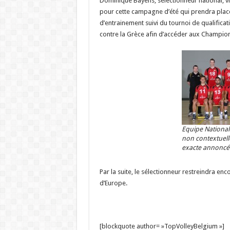
Dominique Bayens, sélectionneur national, vi
pour cette campagne d’été qui prendra place 
d’entrainement suivi du tournoi de qualific
contre la Grèce afin d’accéder aux Champio
Equipe National
non contextuelle,
exacte annoncé
Par la suite, le sélectionneur restreindra e
d’Europe.
[blockquote author= »TopVolleyBelgium »]