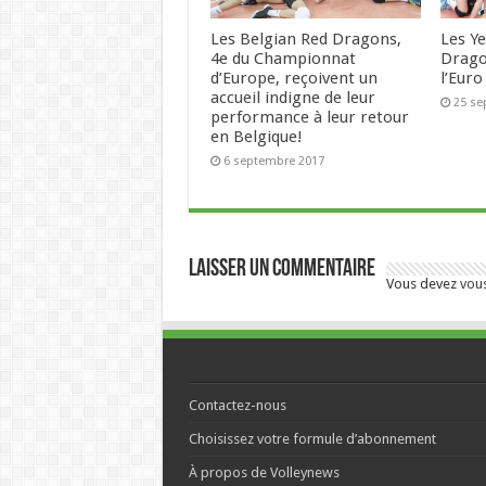
Les Belgian Red Dragons,
Les Ye
4e du Championnat
Drago
d’Europe, reçoivent un
l’Euro
accueil indigne de leur
25 se
performance à leur retour
en Belgique!
6 septembre 2017
Laisser un commentaire
Vous devez
vou
Contactez-nous
Choisissez votre formule d’abonnement
À propos de Volleynews