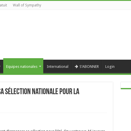
atuit
Wall of Sympathy
y
Equipes nationales
International
S’ABONNER
Login
a sélection Nationale pour la