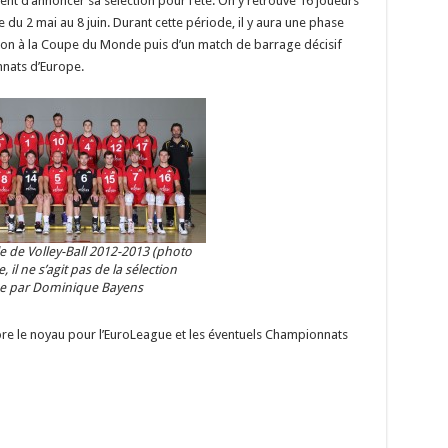
ent d’annoncer sa sélection pour l’été. On y retrouve 16 joueurs
du 2 mai au 8 juin. Durant cette période, il y aura une phase
ation à la Coupe du Monde puis d’un match de barrage décisif
nnats d’Europe.
e de Volley-Ball 2012-2013 (photo
 il ne s’agit pas de la sélection
e par Dominique Bayens
ncore le noyau pour l’EuroLeague et les éventuels Championnats