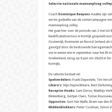
Selectie nationale mannenploeg volley
Coach
Dominique Baeyens
maakte zijn sel
eerste gedeelte van de zomercampagne met
mannenploeg volley.
Het gaat hier over de periode van 2 mei tot 8
kwalificatietoernooi in Kortrijk gespeeld wor
Oostenrijk, Roemenië en Noord-Ierland als 
gevolgd door de beslissende barragematch
om te weten wie in september naar het EK ma
Griekenland, terug op 8 juni om 20u30 in De
Kortrijk).
De selectie bestaat uit:
Spelverdelers
: Frank Depestele, Tim Versc
Libero’s
: Stijn Dejonckheere, Bert Derkonin
Receptie-Hoeks
: Sam Deroo, Matthijs Ver
Klinkenberg, Gertjan Claes, Tomas Rousseau
Opposites
: Gert Van Walle, Bram van den D
Middenblokkers
: Pieter Coolman, Simon V