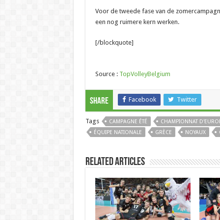
Voor de tweede fase van de zomercampagne 
een nog ruimere kern werken.
[/blockquote]
Source :
TopVolleyBelgium
Facebook
Twitter
Share
Tags
CAMPAGNE ÉTÉ
CHAMPIONNAT D'EURO
ÉQUIPE NATIONALE
GRÈCE
NOYAUX
Related Articles