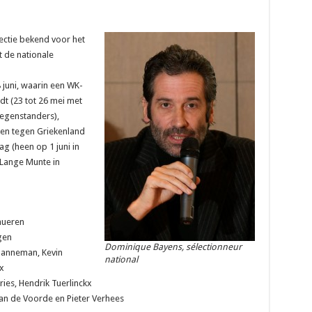
ectie bekend voor het
 de nationale
 juni, waarin een WK-
dt (23 tot 26 mei met
tegenstanders),
en tegen Griekenland
g (heen op 1 juni in
 Lange Munte in
hueren
gen
Dominique Bayens, sélectionneur
hanneman, Kevin
national
x
ries, Hendrik Tuerlinckx
an de Voorde en Pieter Verhees