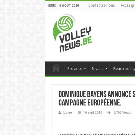
Contactez-nous
Accès gr
JEUDI , 6 AOÛT 2026
Province
Niveau
Beach-volle
Dominique Bayens annonce s
campagne européenne.
Lionel
16 avril 2013
1,765 Views