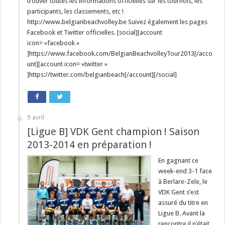
trouver toutes les informations officielles sur les tournois, les
participants, les classements, etc !
http://www.belgianbeachvolley.be Suivez également les pages
Facebook et Twitter officielles. [social][account
icon= »facebook »
]https://www.facebook.com/BelgianBeachvolleyTour2013[/acco
unt][account icon= »twitter »
]https://twitter.com/belgianbeach[/account][/social]
9 avril
[Ligue B] VDK Gent champion ! Saison
2013-2014 en préparation !
En gagnant ce
week-end 3-1 face
à Berlare-Zele, le
VDK Gent s’est
assuré du titre en
Ligue B. Avant la
rencontre il n’était