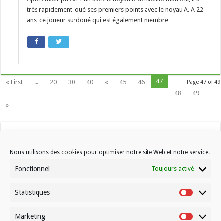
très rapidement joué ses premiers points avec le noyau A. A 22
ans, ce joueur surdoué qui est également membre …
47
« First
...
20
30
40
«
45
46
Page 47 of 49
48
49
»
Nous utilisons des cookies pour optimiser notre site Web et notre service.
Fonctionnel
Toujours activé
Statistiques
Contactez-nous
Statistiqu
Choisissez votre formule d’abonnement
Marketing
Marketin