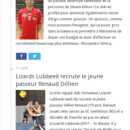
un passeur américain talentueux en la
personne de Steven Kehoe ! Le club en
profite pour annoncer également le retour
d’Ergo comme sponsor. Un sponsor, comme
nous pouvons l’imaginer, qui va peser gros
dans la balance et permettre à Waremme de
doper son budget et donc d’effectuer un
recrutement beaucoup plus ambitieux. Alessandro Venica, …
11 avril
Lizards Lubbeek recrute le jeune
passeur Renaud Dillien
Le très réputé club formateur Lizards
Lubbeek vient de recruter le jeune
passeur Dillien Renaud (19 ans). Renaud
jouait cette saison au VC Gembloux (N2) et a
décidée de franchir un pas en allant
à Lizards Lubbeek (VIV1 – 1e divisie). Il y
rejoindra un certain Tim Van de Wielle qui y