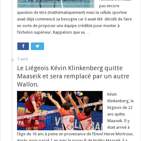
pas encore
question de titre (mathématiquement) mais la cellule sportive
avait déjà commencé sa besogne car il avait été décidé de faire
en sorte de proposer une équipe crédible pour monter à
l’échelon supérieur. Rappelons que vu …
7 avril
Le Liégeois Kévin Klinkenberg quitte
Maaseik et sera remplacé par un autre
Wallon.
Kévin
Klinkenberg, le
liégeois de 22
ans quitte
Maaseik. Il y
était arrivé à
l’âge de 16 ans à peine en provenance de l’Envol Herve Mortroux.
Après avoir passé 1 an avec le noyau B de Noliko Maaseik, il a