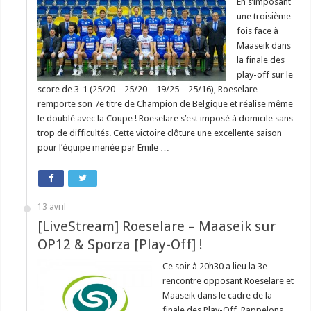
En s’imposant
une troisième
fois face à
Maaseik dans
la finale des
play-off sur le
score de 3-1 (25/20 – 25/20 – 19/25 – 25/16), Roeselare
remporte son 7e titre de Champion de Belgique et réalise même
le doublé avec la Coupe ! Roeselare s’est imposé à domicile sans
trop de difficultés. Cette victoire clôture une excellente saison
pour l’équipe menée par Emile …
13 avril
[LiveStream] Roeselare – Maaseik sur
OP12 & Sporza [Play-Off] !
Ce soir à 20h30 a lieu la 3e
rencontre opposant Roeselare et
Maaseik dans le cadre de la
finale des Play-Off. Rappelons