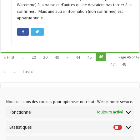
Waremme) à la passe et d’autres qui ne devraient pas tarder à se
confirmer. Mais une autre information (non confirmée) est
apparue sur le …
46
« First
...
20
30
40
«
44
45
Page 46 of 49
47
48
»
...
Last »
Nous utilisons des cookies pour optimiser notre site Web et notre service.
Fonctionnel
Toujours activé
Statistiques
Contactez-nous
Statistiqu
Choisissez votre formule d’abonnement