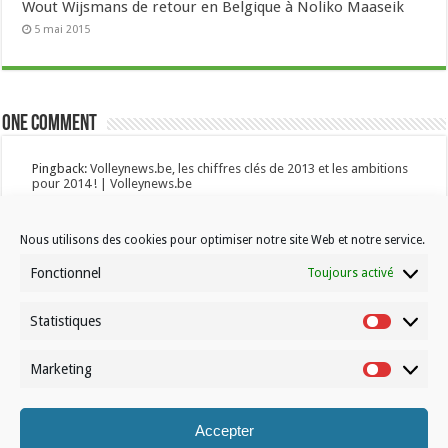
Wout Wijsmans de retour en Belgique à Noliko Maaseik
5 mai 2015
One comment
Pingback:
Volleynews.be, les chiffres clés de 2013 et les ambitions
pour 2014 ! | Volleynews.be
Nous utilisons des cookies pour optimiser notre site Web et notre service.
Laisser un commentaire
Fonctionnel
Toujours activé
Vous devez
vous connecter
pour publier un
commentaire.
Statistiques
Statistiqu
Marketing
Marketin
Accepter