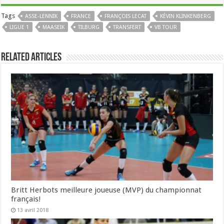
Tags
ASSE-LENNIK
FRANCE
FRANÇOIS LECAT
KÉVIN KLINKENBERG
LIGUE 1
MAASEIK
TILBURG
TRANSFERT
VB TOUR
Related Articles
Britt Herbots meilleure joueuse (MVP) du championnat
français!
13 avril 2018