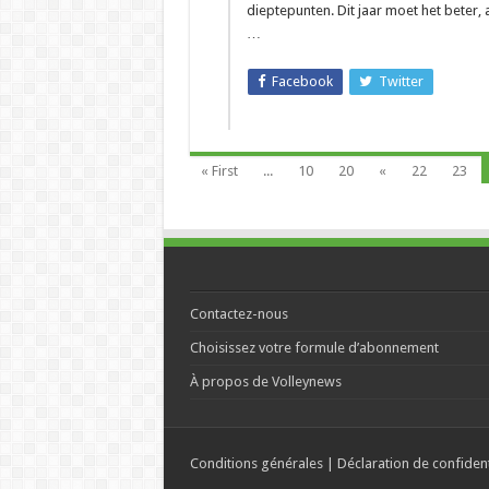
dieptepunten. Dit jaar moet het beter, a
…
Facebook
Twitter
« First
...
10
20
«
22
23
Contactez-nous
Choisissez votre formule d’abonnement
À propos de Volleynews
Conditions générales
|
Déclaration de confident