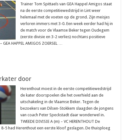
Trainer Tom Spittaels van GEA Happel Amigos staat
na de eerste competitiewedstrijd in Lint weer
helemaal met de voeten op de grond. Zijn meisjes
verloren immers met 3-0. Een week eerder had hij in
de match voor de Vlaamse Beker tegen Oudegem
(eerste divisie en 3-2 verlies) nochtans positieve
v) – GEA HAPPEL AMIGOS ZOERSEL …
rkater door
Herenthout moest in de eerste competitiewedstrijd
de kater doorspoelen die het overhield aan de
uitschakeling in de Vlaamse Beker. Tegen de
bezoekers van Dilsen-Stokkem slaagden de jongens
van coach Peter Speckstadt daar wonderwel in.
TWEEDE DIVISIE A (m) – VC HERENTHOUT De
 8-5 had Herenthout een eerste kloof geslagen. De thuisploeg