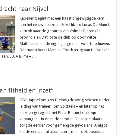
dracht naar Nijvel
Kapellen begint met een haast ongewijzigde kern
aan het nieuwe seizoen. Enkel libero Lucas De Munck
vertrok naar de geburen van Volmar Ekeren (1e
provinciale). Dat loste de club op door Witze
Matthessen uit de eigen jeugd naar voor te schuiven.
Daarnaast keert Mathias Coeck terug van Hellvoc (1e
an aan. LIGA B (m) – …
an fitheid en inzet”
GEA Happel Amigos II eindigde vorig seizoen onder
leiding van trainer Tom Spittaels – en later op het
seizoen geregeld met Peter Bierinckx als zijn
vervanger – in de middenmoot. De zesde plaats
zorgde eerder voor gemengde gevoelens. Amigos
kende een aantal uitschieters, maar ook absolute