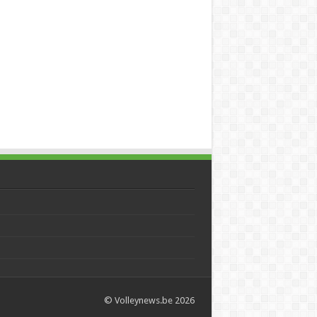
© Volleynews.be
2026