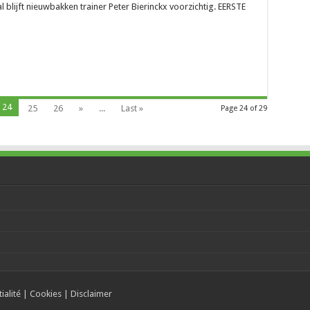
l blijft nieuwbakken trainer Peter Bierinckx voorzichtig. EERSTE
24
25
26
»
...
Last »
Page 24 of 29
ialité
|
Cookies
|
Disclaimer