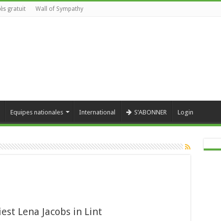
ès gratuit
Wall of Sympathy
Equipes nationales
International
S’ABONNER
Login
est Lena Jacobs in Lint