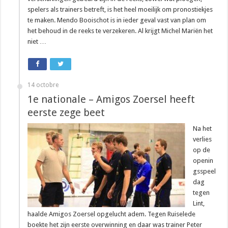
spelers als trainers betreft, is het heel moeilijk om pronostiekjes
te maken. Mendo Booischot is in ieder geval vast van plan om
het behoud in de reeks te verzekeren. Al krijgt Michel Mariën het
niet …
14 octobre
1e nationale – Amigos Zoersel heeft
eerste zege beet
Na het
verlies
op de
openin
gsspeel
dag
tegen
Lint,
haalde Amigos Zoersel opgelucht adem. Tegen Ruiselede
boekte het zijn eerste overwinning en daar was trainer Peter