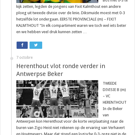
Bos met 0-3 te
kijk zetten, legden de jongens van Fixit Kalmthout een andere
ploeg uit tweede divisie over de knie. Diksmuide moest met 0-3
hetzelfde lot ondergaan. EERSTE PROVINCIALE (m) – FIXIT
KALMTHOUT “In elk compartiment waren we toch wel iets beter
en we hebben veel druk kunnen zetten …
7 octobre
Herenthout vlot ronde verder in
Antwerpse Beker
TWEEDE
DIVISIE B (m)
– VC
HERENTHOUT
In de Beker
van
Antwerpen kon Herenthout voor de korte verplaatsing naar de
buren van Zigo Heist niet rekenen op de ervaring van Verhavert
en Houtmeyers. Maar dat stond een logische 0-3-zege niet in de