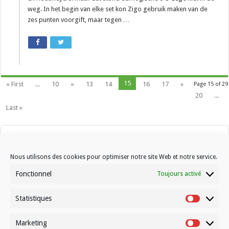
weg. In het begin van elke set kon Zigo gebruik maken van de
zes punten voorgift, maar tegen …
15
« First
...
10
«
13
14
16
17
»
Page 15 of 29
20
...
Last »
Nous utilisons des cookies pour optimiser notre site Web et notre service.
Fonctionnel
Toujours activé
Statistiques
Contactez-nous
Statistiqu
Choisissez votre formule d’abonnement
Marketing
Marketin