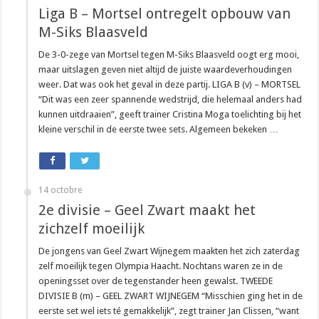
Liga B – Mortsel ontregelt opbouw van
M-Siks Blaasveld
De 3-0-zege van Mortsel tegen M-Siks Blaasveld oogt erg mooi,
maar uitslagen geven niet altijd de juiste waardeverhoudingen
weer. Dat was ook het geval in deze partij. LIGA B (v) – MORTSEL
“Dit was een zeer spannende wedstrijd, die helemaal anders had
kunnen uitdraaien”, geeft trainer Cristina Moga toelichting bij het
kleine verschil in de eerste twee sets. Algemeen bekeken …
14 octobre
2e divisie – Geel Zwart maakt het
zichzelf moeilijk
De jongens van Geel Zwart Wijnegem maakten het zich zaterdag
zelf moeilijk tegen Olympia Haacht. Nochtans waren ze in de
openingsset over de tegenstander heen gewalst. TWEEDE
DIVISIE B (m) – GEEL ZWART WIJNEGEM “Misschien ging het in de
eerste set wel iets té gemakkelijk”, zegt trainer Jan Clissen, “want