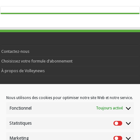
Contactez-nous
Choisissez votre formule d’abonnement
À propos de Volleynews
© Volleynews.be
2026
Conditions générales
Nous utilisons des cookies pour optimiser notre site Web et notre service.
|
Déclaration de confidentialité
|
Cookies
|
Disclaimer
Fonctionnel
Toujours activé
Français
Nederlands
Statistiques
Statistiqu
Marketing