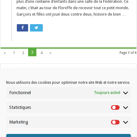
plus d’une centaine d’enfants dans une salle de la Fédération. Ce
matin, c’était au tour de Floreffe de recevoir tout ce petit monde.
Garçons et filles ont joué deux contre deux, histoire de bien …
3
«
1
2
4
»
Page 3 of 4
Nous utilisons des cookies pour optimiser notre site Web et notre service.
Fonctionnel
Toujours activé
Statistiques
Contactez-nous
Statistiqu
Choisissez votre formule d’abonnement
Marketing
Marketin
À propos de Volleynews