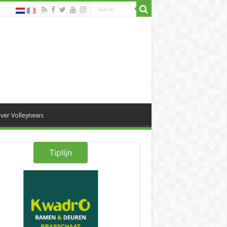
ver Volleynews
Tiplijn