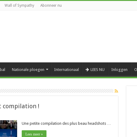
Wall of Sympathy
Abonneer nu
bal
Nationale ploegen
Internationaal
LEES NU
Inloggen
O
t compilation !
Une petite compilation des plus beau headshots …
Lees meer »