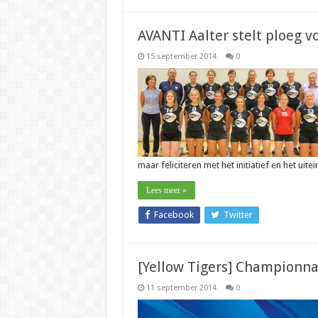
AVANTI Aalter stelt ploeg v
15 september 2014
0
maar feliciteren met het initiatief en het uite
Lees meer »
Facebook
Twitter
[Yellow Tigers] Championn
11 september 2014
0