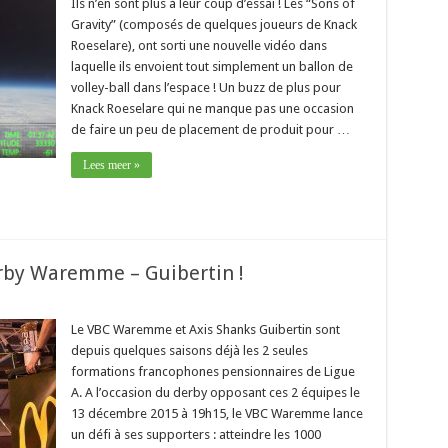
Ils n’en sont plus à leur coup d’essai ! Les “Sons of
Gravity” (composés de quelques joueurs de Knack
Roeselare), ont sorti une nouvelle vidéo dans
laquelle ils envoient tout simplement un ballon de
volley-ball dans l’espace ! Un buzz de plus pour
Knack Roeselare qui ne manque pas une occasion
de faire un peu de placement de produit pour …
Lees meer »
rby Waremme – Guibertin !
Le VBC Waremme et Axis Shanks Guibertin sont
depuis quelques saisons déjà les 2 seules
formations francophones pensionnaires de Ligue
A. A l’occasion du derby opposant ces 2 équipes le
13 décembre 2015 à 19h15, le VBC Waremme lance
un défi à ses supporters : atteindre les 1000