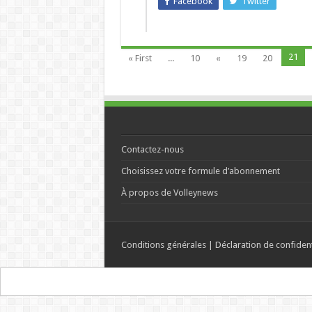
Facebook
Twitter
21
« First
...
10
«
19
20
Contactez-nous
Choisissez votre formule d’abonnement
À propos de Volleynews
Conditions générales
|
Déclaration de confident