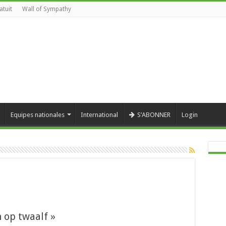
atuit
Wall of Sympathy
Equipes nationales
International
S’ABONNER
Login
 op twaalf »