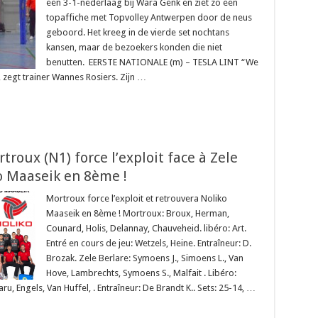
een 3-1-nederlaag bij Wara Genk en ziet zo een
topaffiche met Topvolley Antwerpen door de neus
geboord. Het kreeg in de vierde set nochtans
kansen, maar de bezoekers konden die niet
benutten. EERSTE NATIONALE (m) – TESLA LINT “We
, zegt trainer Wannes Rosiers. Zijn …
roux (N1) force l’exploit face à Zele
ko Maaseik en 8ème !
Mortroux force l’exploit et retrouvera Noliko
Maaseik en 8ème ! Mortroux: Broux, Herman,
Counard, Holis, Delannay, Chauveheid. libéro: Art.
Entré en cours de jeu: Wetzels, Heine. Entraîneur: D.
Brozak. Zele Berlare: Symoens J., Simoens L., Van
Hove, Lambrechts, Symoens S., Malfait . Libéro:
ru, Engels, Van Huffel, . Entraîneur: De Brandt K.. Sets: 25-14, …