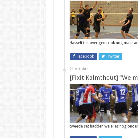
Hasselt telt overigens ook nog maar ac
Facebook
Twitter
21 octobre
[Fixit Kalmthout] “We mo
tweede set hadden we alles nog onder