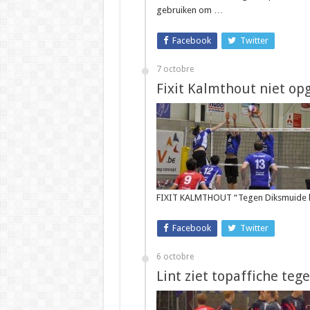
gebruiken om …
Facebook
Twitter
7 octobre
Fixit Kalmthout niet o
FIXIT KALMTHOUT “Tegen Diksmuide kon
Facebook
Twitter
6 octobre
Lint ziet topaffiche te