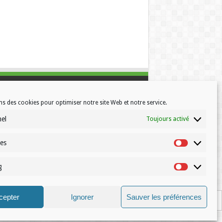
ns des cookies pour optimiser notre site Web et notre service.
nel
Toujours activé
ues
Statistiques
g
Marketing
© Volleynews.be
2026
cepter
Ignorer
Sauver les préférences