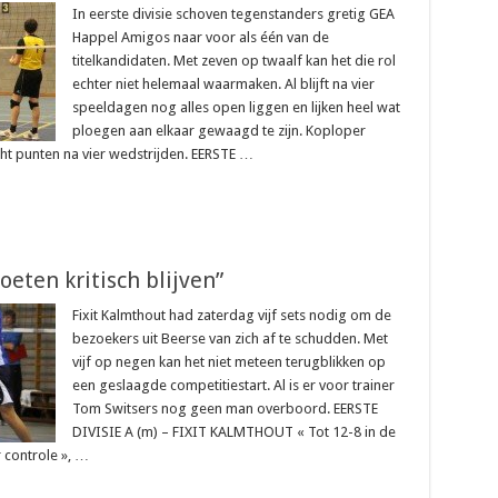
In eerste divisie schoven tegenstanders gretig GEA
Happel Amigos naar voor als één van de
titelkandidaten. Met zeven op twaalf kan het die rol
echter niet helemaal waarmaken. Al blijft na vier
speeldagen nog alles open liggen en lijken heel wat
ploegen aan elkaar gewaagd te zijn. Koploper
ht punten na vier wedstrijden. EERSTE …
eten kritisch blijven”
Fixit Kalmthout had zaterdag vijf sets nodig om de
bezoekers uit Beerse van zich af te schudden. Met
vijf op negen kan het niet meteen terugblikken op
een geslaagde competitiestart. Al is er voor trainer
Tom Switsers nog geen man overboord. EERSTE
DIVISIE A (m) – FIXIT KALMTHOUT « Tot 12-8 in de
 controle », …