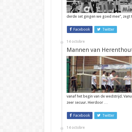
derde set gingen we goed mee”, zegt t
Facebook
Twitter
14 octobre
Mannen van Herenthout
vanaf het begin van de wedstrijd. Vanui
zeer secuur. Hierdoor …
Facebook
Twitter
14 octobre