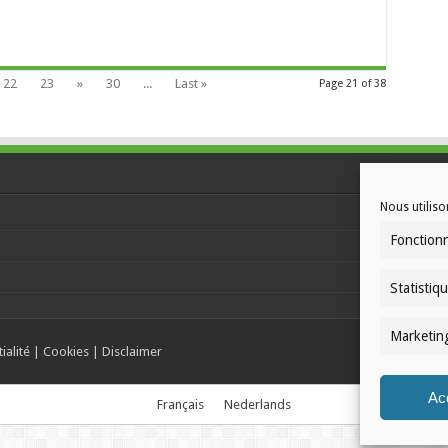
22
23
»
30
...
Last »
Page 21 of 38
Nous utiliso
Fonction
Statistiq
Marketin
ialité
|
Cookies
|
Disclaimer
Ac
Français
Nederlands