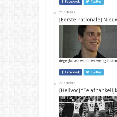
Facebook
Twitter
21 octobre
[Eerste nationale] Nieu
degelijke sets waarin we weinig foute
Facebook
Twitter
20 octobre
[Hellvoc] “Te afhankelij