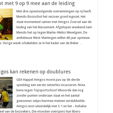
t met 9 op 9 mee aan de leiding
Met drie opeenvolgende overwinningen op rij heeft
Mendo Booischot het seizoen goed ingezet. Het
staat momenteel samen met Amigos Zoersel aan de
leiding van het klassement. Afgelopen weekend nam
Mendo het op tegen Marke-Webis Wevelgem. De
ambitieuze West-Vlamingen willen dit jaar opnieuw
ks. Vorige week schakelden ze in het kader van de Beker …
igos kan rekenen op doublures
GEA Happel Amigos moest pas op de derde
speeldag een eerste setverlies incasseren. Nota
bene tegen Topsportschool Vilvoorde dat nog
zonder punten onderaan staat en het aantal
gewonnen setjes hiermee meteen verdubbelde.
Amigos won uiteindelijk met 3-1 en liet – behalve
eel van de bezoekers. Die moesten overigens hun libero