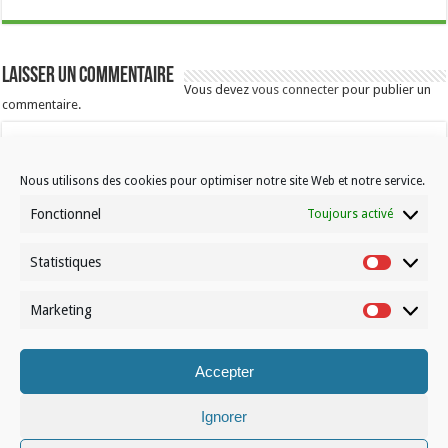
Laisser un commentaire
Vous devez
vous connecter
pour publier un
commentaire.
Nous utilisons des cookies pour optimiser notre site Web et notre service.
Fonctionnel
Toujours activé
Statistiques
Contactez-nous
Statistiqu
Choisissez votre formule d’abonnement
Marketing
Marketin
À propos de Volleynews
Accepter
© Volleynews.be
2026
Conditions générales
|
Déclaration de confidentialité
|
Cookies
|
Disclaimer
Ignorer