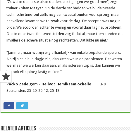
“Zowel in de eerste als in de derde set gingen we goed mee”, zegt
trainer Zoltan Magyar. “In de derde set hadden we bij de tweede
technische time-out zelfs nog een tweetal punten voorsprong, maar
aanvallend kwamen we te zwak voor de dag. De receptie was nog in
orde. We scoorden echter te weinig en vooral daar lag het probleem.
Ook in onze twee thuiswedstrijden zag ik dat al, maar toen konden de
invallers de scheve situatie nog rechtzetten. Dat lukte nu niet.”
“Jammer, maar we zijn erg afhankelijk van enkele bepalende spelers.
Als zij niet in hun dagje zijn, dan zitten we in de problemen. Dat weten
we, maar we werken daaraan. En als iedereen top is, dan kunnen we
het ook elke ploeg lastig maken.”
Packo Zedelgem – Hellvoc Hemiksem-Schelle 3-0
Setstanden: 25-20, 25-12, 25-18.
Related Articles