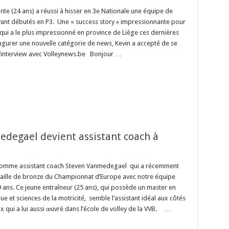
ante (24 ans) a réussi à hisser en 3e Nationale une équipe de
yant débutés en P3. Une « success story » impressionnante pour
qui a le plus impressionné en province de Liège ces dernières
ugurer une nouvelle catégorie de news, Kevin a accepté de se
 l’interview avec Volleynews.be Bonjour …
edegael devient assistant coach à
comme assistant coach Steven Vanmedegael qui a récemment
ille de bronze du Championnat d’Europe avec notre équipe
 ans. Ce jeune entraîneur (25 ans), qui possède un master en
e et sciences de la motricité, semble l’assistant idéal aux côtés
x qui a lui aussi œuvré dans l’école de volley de la VVB. …