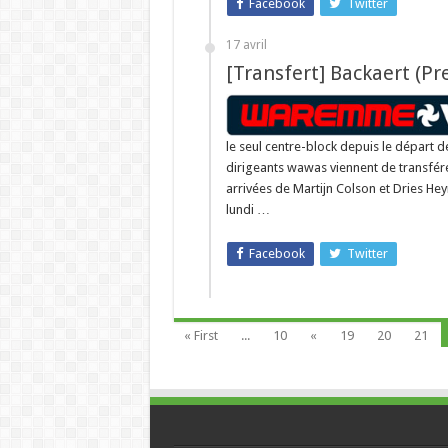
Facebook
Twitter
17 avril
[Transfert] Backaert (
le seul centre-block depuis le départ d
dirigeants wawas viennent de transfére
arrivées de Martijn Colson et Dries He
lundi …
Facebook
Twitter
« First
...
10
«
19
20
21