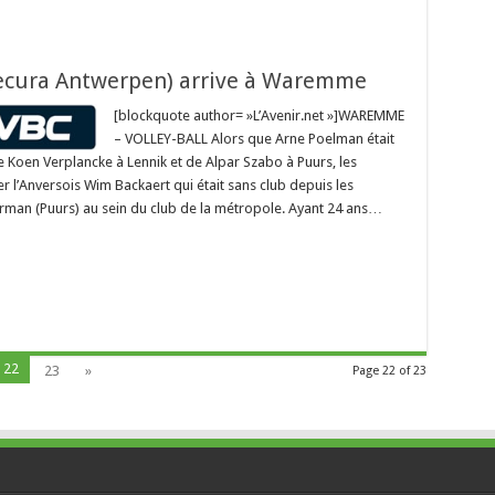
Precura Antwerpen) arrive à Waremme
[blockquote author= »L’Avenir.net »]WAREMME
– VOLLEY-BALL Alors que Arne Poelman était
e Koen Verplancke à Lennik et de Alpar Szabo à Puurs, les
r l’Anversois Wim Backaert qui était sans club depuis les
yrman (Puurs) au sein du club de la métropole. Ayant 24 ans…
22
23
»
Page 22 of 23