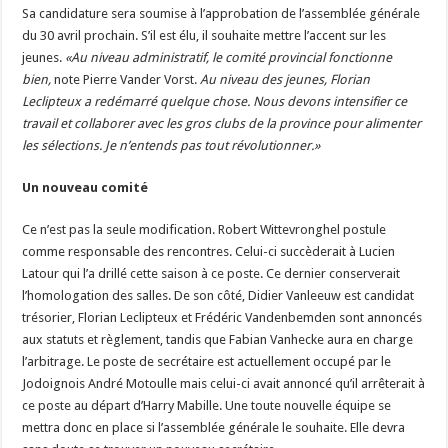
Sa candidature sera soumise à l’approbation de l’assemblée générale
du 30 avril prochain. S’il est élu, il souhaite mettre l’accent sur les
jeunes.
«Au niveau administratif, le comité provincial fonctionne
bien,
note Pierre Vander Vorst.
A
u niveau des jeunes, Florian
Leclipteux a redémarré quelque chose. Nous devons intensifier ce
travail et collaborer avec les gros clubs de la province pour alimenter
les sélections. Je n’entends pas tout révolutionner.»
Un nouveau comité
Ce n’est pas la seule modification. Robert Wittevronghel postule
comme responsable des rencontres. Celui-ci succèderait à Lucien
Latour qui l’a drillé cette saison à ce poste. Ce dernier conserverait
l’homologation des salles. De son côté, Didier Vanleeuw est candidat
trésorier, Florian Leclipteux et Frédéric Vandenbemden sont annoncés
aux statuts et règlement, tandis que Fabian Vanhecke aura en charge
l’arbitrage. Le poste de secrétaire est actuellement occupé par le
Jodoignois André Motoulle mais celui-ci avait annoncé qu’il arrêterait à
ce poste au départ d’Harry Mabille. Une toute nouvelle équipe se
mettra donc en place si l’assemblée générale le souhaite. Elle devra