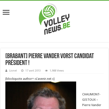
[Brabant] Pierre Vander Vorst candidat
président !
Lionel
17 avril 2013
1,988 Views
[blockquote author= »L’avenir.net »]
CHAUMONT-
GISTOUX –
Pierre Vander