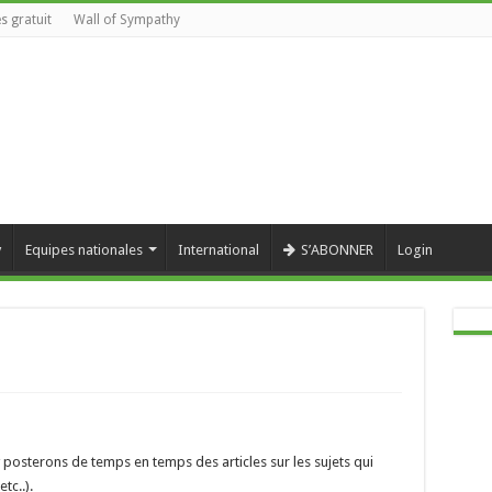
s gratuit
Wall of Sympathy
y
Equipes nationales
International
S’ABONNER
Login
y posterons de temps en temps des articles sur les sujets qui
tc..).