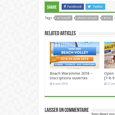
Facebook
Twitter
Share
Tags
ACTUALITÉ
BEACH-VOLLEY
BLOG
Related Articles
Beach Waremme 2018 –
Open 
Inscriptions ouvertes
[7-8-9 
4 avril 2018
27 avr
Laisser un commentaire
Vous devez
vou