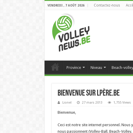
Contactez-nous
Accè
VENDREDI , 7 AOÛT 2026
Province
Niveau
Beach-volle
Bienvenue sur LPère.be
Lionel
27 mars 2013
1,755 Views
Bienvenue,
Ceci est notre site internet personnel. Nous 
nous passionnent (Volley-Ball, Beach-Volley, e