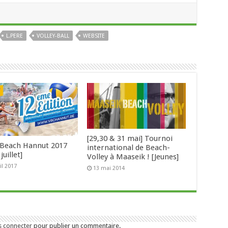
L.PERE
VOLLEY-BALL
WEBSITE
[29,30 & 31 mai] Tournoi
Beach Hannut 2017
international de Beach-
juillet]
Volley à Maaseik ! [Jeunes]
il 2017
13 mai 2014
s connecter
pour publier un commentaire.