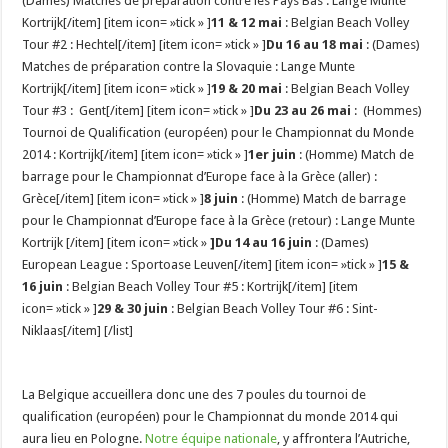
(Dames) Matches de préparation contre les Pays Bas : Lange Munte
Kortrijk[/item] [item icon= »tick » ]
11 & 12 mai
: Belgian Beach Volley
Tour #2 : Hechtel[/item] [item icon= »tick » ]
Du 16 au 18 mai
: (Dames)
Matches de préparation contre la Slovaquie : Lange Munte
Kortrijk[/item] [item icon= »tick » ]
19 & 20 mai
: Belgian Beach Volley
Tour #3 : Gent[/item] [item icon= »tick » ]
Du 23 au 26 mai
: (Hommes)
Tournoi de Qualification (européen) pour le Championnat du Monde
2014 : Kortrijk[/item] [item icon= »tick » ]
1er juin
: (Homme) Match de
barrage pour le Championnat d’Europe face à la Grèce (aller) :
Grèce[/item] [item icon= »tick » ]
8 juin
: (Homme) Match de barrage
pour le Championnat d’Europe face à la Grèce (retour) : Lange Munte
Kortrijk [/item] [item icon= »tick »
]Du 14 au 16 juin
: (Dames)
European League : Sportoase Leuven[/item] [item icon= »tick » ]
15 &
16 juin
: Belgian Beach Volley Tour #5 : Kortrijk[/item] [item
icon= »tick » ]
29 & 30 juin
: Belgian Beach Volley Tour #6 : Sint-
Niklaas[/item] [/list]
La Belgique accueillera donc une des 7 poules du tournoi de
qualification (européen) pour le Championnat du monde 2014 qui
aura lieu en Pologne.
Notre équipe nationale
, y affrontera l’Autriche,