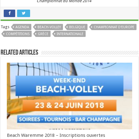
Championnat du Monde 2014
Tags
AGENDA
BEACH-VOLLEY
BELGIQUE
CHAMPIONNAT D'EUROPE
COMPÉTITIONS
GRÈCE
INTERNATIONALE
Related Articles
Beach Waremme 2018 – Inscriptions ouvertes