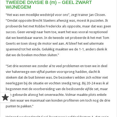
TWEEDE DIVISIE B (m) – GEEL ZWART
WIJNEGEM
“Het was een moeilijke wedstrijd voor ons”, zegt trainer Jan Clissen.
“Omdat opposite Brecht Staelens afwezig was, moest ik puzzelen. Ik
probeerde het met Robbe Frederickx als opposite, maar dat was geen
succes. Geen verwijt naar hem toe, want het was vooral receptioneel
dat we kwetsbaar waren. In de tweede set probeerde ik het met Tom
Geerts en toen sloeg de motor wel aan. Al bleef het wel uitermate
spannend tot het einde. Gelukkig maakten we de 1-1, anders denk ik
dat we de boeken mochten sluiten.”
“Set drie wonnen we zonder al te veel problemen en toen we in deel
vier halverwege een vijftal punten voorsprong hadden, dacht ik
stiekem dat de buit binnen was. De bezoekers wilden zich echter niet
neerleggen bij de situatie en vochten snedig terug. Bij 20-24 was ik al
begonnen met de voorbereiding van de beslissende vijfde set, maar
dan gebeurde alsnog het onverwachte. Volmar maakte plots enkele
fouten waar we maximaal van konden profiteren om toch nog de drie
punten te pakken.”