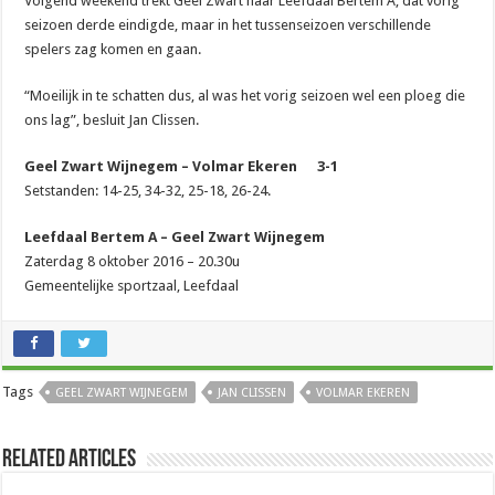
Volgend weekend trekt Geel Zwart naar Leefdaal Bertem A, dat vorig
seizoen derde eindigde, maar in het tussenseizoen verschillende
spelers zag komen en gaan.
“Moeilijk in te schatten dus, al was het vorig seizoen wel een ploeg die
ons lag”, besluit Jan Clissen.
Geel Zwart Wijnegem – Volmar Ekeren 3-1
Setstanden: 14-25, 34-32, 25-18, 26-24.
Leefdaal Bertem A – Geel Zwart Wijnegem
Zaterdag 8 oktober 2016 – 20.30u
Gemeentelijke sportzaal, Leefdaal
Tags
GEEL ZWART WIJNEGEM
JAN CLISSEN
VOLMAR EKEREN
Related Articles