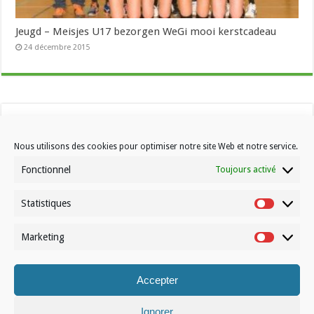
Jeugd – Meisjes U17 bezorgen WeGi mooi kerstcadeau
24 décembre 2015
Nous utilisons des cookies pour optimiser notre site Web et notre service.
Fonctionnel
Toujours activé
Statistiques
Contactez-nous
Statistiqu
Choisissez votre formule d’abonnement
Marketing
Marketin
À propos de Volleynews
Accepter
© Volleynews.be
2026
Conditions générales
|
Déclaration de confidentialité
|
Cookies
|
Disclaimer
Ignorer