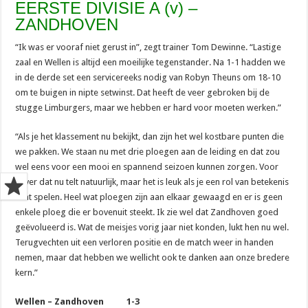
EERSTE DIVISIE A (v) –
ZANDHOVEN
“Ik was er vooraf niet gerust in”, zegt trainer Tom Dewinne. “Lastige
zaal en Wellen is altijd een moeilijke tegenstander. Na 1-1 hadden we
in de derde set een servicereeks nodig van Robyn Theuns om 18-10
om te buigen in nipte setwinst. Dat heeft de veer gebroken bij de
stugge Limburgers, maar we hebben er hard voor moeten werken.”
“Als je het klassement nu bekijkt, dan zijn het wel kostbare punten die
we pakken. We staan nu met drie ploegen aan de leiding en dat zou
wel eens voor een mooi en spannend seizoen kunnen zorgen. Voor
zover dat nu telt natuurlijk, maar het is leuk als je een rol van betekenis
kunt spelen. Heel wat ploegen zijn aan elkaar gewaagd en er is geen
enkele ploeg die er bovenuit steekt. Ik zie wel dat Zandhoven goed
geëvolueerd is. Wat de meisjes vorig jaar niet konden, lukt hen nu wel.
Terugvechten uit een verloren positie en de match weer in handen
nemen, maar dat hebben we wellicht ook te danken aan onze bredere
kern.”
Wellen – Zandhoven 1-3