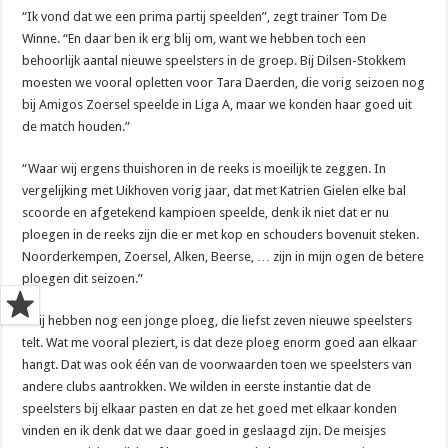
“Ik vond dat we een prima partij speelden”, zegt trainer Tom De
Winne. “En daar ben ik erg blij om, want we hebben toch een
behoorlijk aantal nieuwe speelsters in de groep. Bij Dilsen-Stokkem
moesten we vooral opletten voor Tara Daerden, die vorig seizoen nog
bij Amigos Zoersel speelde in Liga A, maar we konden haar goed uit
de match houden.”
“Waar wij ergens thuishoren in de reeks is moeilijk te zeggen. In
vergelijking met Uikhoven vorig jaar, dat met Katrien Gielen elke bal
scoorde en afgetekend kampioen speelde, denk ik niet dat er nu
ploegen in de reeks zijn die er met kop en schouders bovenuit steken.
Noorderkempen, Zoersel, Alken, Beerse, … zijn in mijn ogen de betere
ploegen dit seizoen.”
“Wij hebben nog een jonge ploeg, die liefst zeven nieuwe speelsters
telt. Wat me vooral pleziert, is dat deze ploeg enorm goed aan elkaar
hangt. Dat was ook één van de voorwaarden toen we speelsters van
andere clubs aantrokken. We wilden in eerste instantie dat de
speelsters bij elkaar pasten en dat ze het goed met elkaar konden
vinden en ik denk dat we daar goed in geslaagd zijn. De meisjes