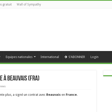
s gratuit
Wall of Sympathy
y
Equipes nationales
International
S’ABONNER
Login
 à Beauvais (FRA)
Views
nte plus, a signé un contrat avec
Beauvais
en
France
.