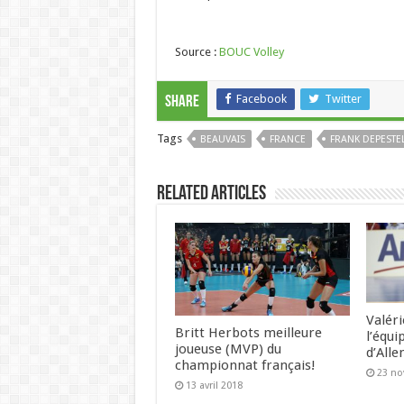
Source :
BOUC Volley
Facebook
Twitter
Share
Tags
BEAUVAIS
FRANCE
FRANK DEPESTE
Related Articles
Valéri
Britt Herbots meilleure
l’équ
joueuse (MVP) du
d’All
championnat français!
23 n
13 avril 2018