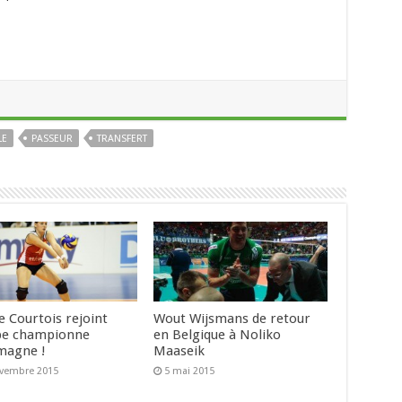
LE
PASSEUR
TRANSFERT
e Courtois rejoint
Wout Wijsmans de retour
ipe championne
en Belgique à Noliko
emagne !
Maaseik
ovembre 2015
5 mai 2015