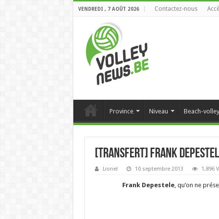
Contactez-nous
Accè
VENDREDI , 7 AOÛT 2026
Province
Niveau
Beach-volle
[Transfert] Frank Depestele
Lionel
10 septembre 2013
1,896 
Frank Depestele
, qu’on ne prése