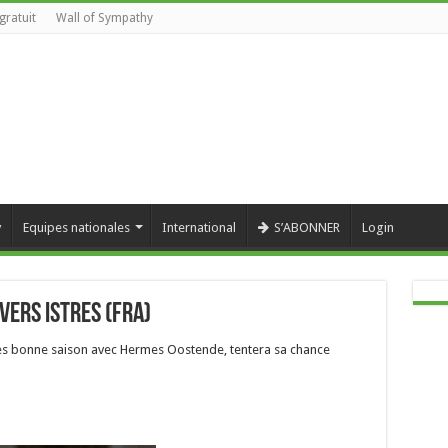
gratuit
Wall of Sympathy
y
Equipes nationales
International
S’ABONNER
Login
vers Istres (FRA)
très bonne saison avec Hermes Oostende, tentera sa chance