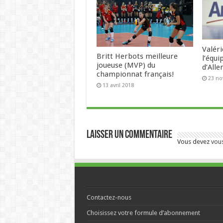
Valéri
Britt Herbots meilleure
l’équ
joueuse (MVP) du
d’All
championnat français!
23 n
13 avril 2018
Laisser un commentaire
Vous devez
vou
Contactez-nous
Choisissez votre formule d’abonnement