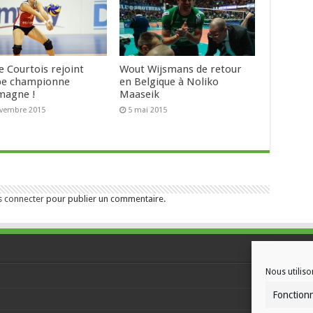
e Courtois rejoint
Wout Wijsmans de retour
ipe championne
en Belgique à Noliko
emagne !
Maaseik
ovembre 2015
5 mai 2015
s connecter
pour publier un commentaire.
Nous utiliso
Fonction