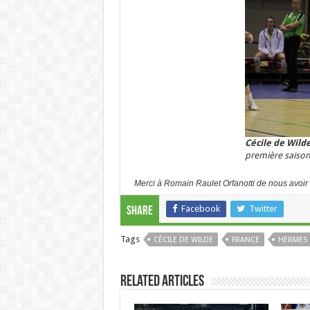
Cécile de Wild
première saison 
Merci à Romain Raulet Orfanotti de nous avoir 
Facebook
Twitter
Share
Tags
CÉCILE DE WILDE
FRANCE
HERMES
Related Articles