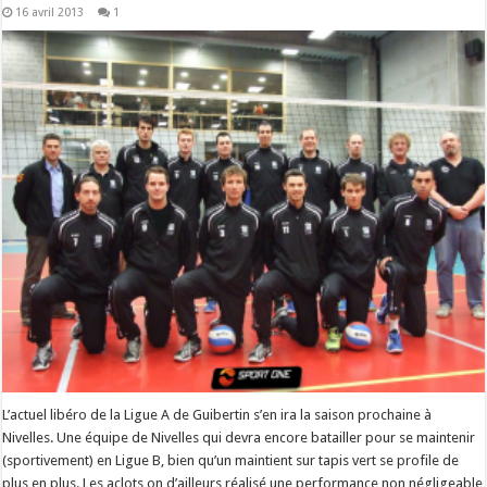
16 avril 2013
1
L’actuel libéro de la Ligue A de Guibertin s’en ira la saison prochaine à
Nivelles. Une équipe de Nivelles qui devra encore batailler pour se maintenir
(sportivement) en Ligue B, bien qu’un maintient sur tapis vert se profile de
plus en plus. Les aclots on d’ailleurs réalisé une performance non négligeable