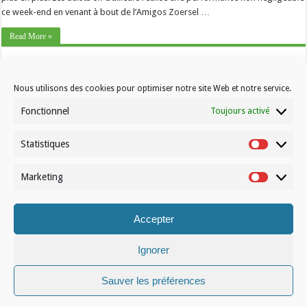
ce week-end en venant à bout de l’Amigos Zoersel …
Read More »
Nous utilisons des cookies pour optimiser notre site Web et notre service.
Fonctionnel
Toujours activé
Statistiques
Contactez-nous
Statistiqu
Choisissez votre formule d’abonnement
Marketing
Marketin
À propos de Volleynews
Accepter
© Volleynews.be
2026
Conditions générales
|
Déclaration de confidentialité
|
Cookies
|
Disclaimer
Ignorer
Français
Nederlands
Sauver les préférences