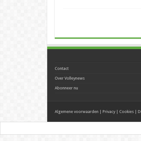
Contact
Over Volleynews
Abonneer nu
Algemene voorwaarden
|
Privacy
|
Cookies
|
D