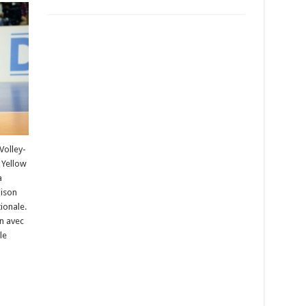
Volley-
s Yellow
a
aison
ionale.
on avec
le