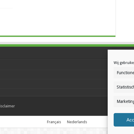
Wij gebruike
Functione
Statistisc
Marketin
isclaimer
Acc
Français
Nederlands