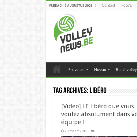
Contact
Foto’s
VRIJDAG , 7 AUGUSTUS 2026
Provincie
Niveau
Beachvolley
Tag Archives:
libéro
[Video] LE libéro que vous
voulez absolument dans vo
équipe !
29 maart 2016
0