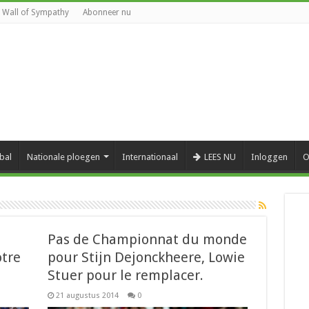
Wall of Sympathy
Abonneer nu
bal
Nationale ploegen
Internationaal
LEES NU
Inloggen
O
Pas de Championnat du monde
tre
pour Stijn Dejonckheere, Lowie
Stuer pour le remplacer.
21 augustus 2014
0