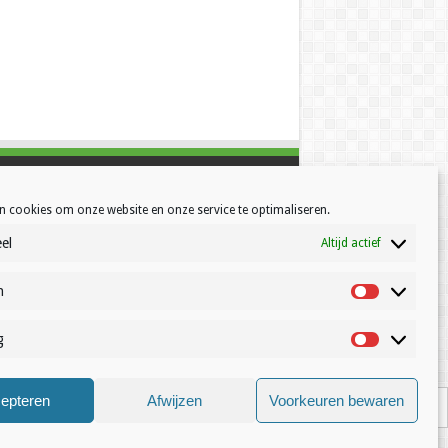
n cookies om onze website en onze service te optimaliseren.
el
Altijd actief
h
Statistisch
g
Marketing
© Volleynews.be
2026
epteren
Afwijzen
Voorkeuren bewaren