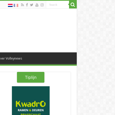
ver Volleynews
Tiplijn