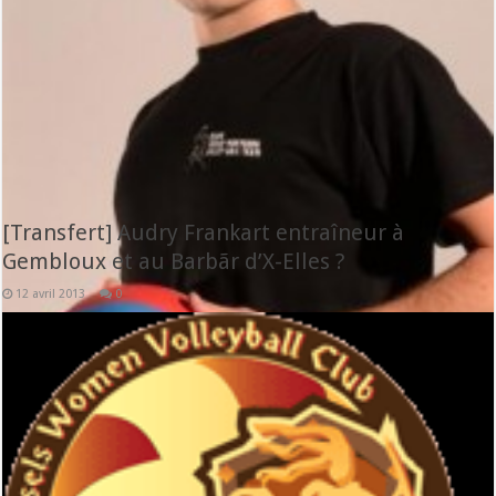
[Transfert] Audry Frankart entraîneur à
Gembloux et au Barbãr d’X-Elles ?
12 avril 2013
0