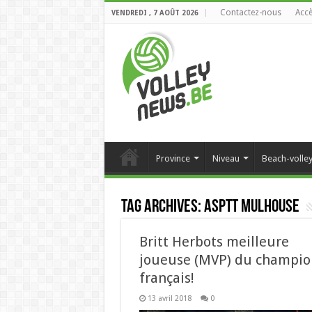
Contactez-nous
Accè
VENDREDI , 7 AOÛT 2026
Province
Niveau
Beach-volle
Tag Archives:
ASPTT Mulhouse
Britt Herbots meilleure
joueuse (MVP) du champio
français!
13 avril 2018
0