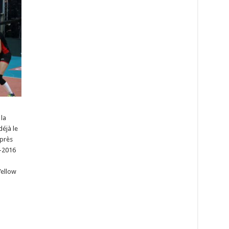
 la
déjà le
après
5-2016
Yellow