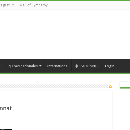
s gratuit
Wall of Sympathy
y
Equipes nationales
International
S’ABONNER
Login
nnat