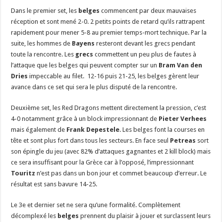
Dans le premier set, les
belges
commencent par deux mauvaises
réception et sont mené 2-0. 2 petits points de retard qu’ils rattrapent
rapidement pour mener 5-8 au premier temps-mort technique. Par la
suite, les hommes de
Bayens
resteront devant les grecs pendant
toute la rencontre. Les
grecs
commettent un peu plus de fautes à
l’attaque que les belges qui peuvent compter sur un
Bram Van den
Dries
impeccable au filet. 12-16 puis 21-25, les belges gèrent leur
avance dans ce set qui sera le plus disputé de la rencontre.
Deuxième set, les Red Dragons mettent directement la pression, c’est
4-0 notamment grâce à un block impressionnant de
Pieter Verhees
mais également de
Frank Depestele
. Les belges font la courses en
tête et sont plus fort dans tous les secteurs. En face seul
Petreas
sort
son épingle du jeu (avec 82% d’attaques gagnantes et 2 kill block) mais
ce sera insuffisant pour la Grèce car à l’opposé, l’impressionnant
Touritz
n’est pas dans un bon jour et commet beaucoup d’erreur. Le
résultat est sans bavure 14-25.
Le 3e et dernier set ne sera qu’une formalité. Complètement
décomplexé les
belges
prennent du plaisir à jouer et surclassent leurs