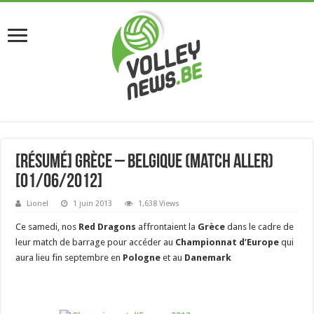
[Résumé] Grèce – Belgique (match aller)
[01/06/2012]
Lionel
1 juin 2013
1,638 Views
Ce samedi, nos
Red Dragons
affrontaient la
Grèce
dans le cadre de
leur match de barrage pour accéder au
Championnat d’Europe
qui
aura lieu fin septembre en
Pologne
et au
Danemark