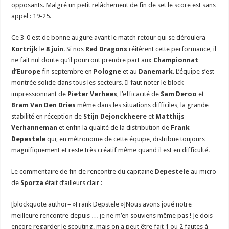
opposants. Malgré un petit relâchement de fin de set le score est sans
appel : 19-25.
Ce 3-0 est de bonne augure avant le match retour qui se déroulera
Kortrijk
le
8 juin
. Si nos
Red Dragons
réitèrent cette performance, il
ne fait nul doute qu’il pourront prendre part aux
Championnat
d’Europe
fin septembre en
Pologne
et au
Danemark
. L’équipe s’est
montrée solide dans tous les secteurs. Il faut noter le block
impressionnant de
Pieter Verhees
, l’efficacité de
Sam Deroo
et
Bram Van Den Dries
même dans les situations difficiles, la grande
stabilité en réception de
Stijn Dejonckheere
et
Matthijs
Verhanneman
et enfin la qualité de la distribution de
Frank
Depestele
qui, en métronome de cette équipe, distribue toujours
magnifiquement et reste très créatif même quand il est en difficulté.
Le commentaire de fin de rencontre du capitaine
Depestele
au micro
de
Sporza
était d’ailleurs clair :
[blockquote author= »Frank Depstele »]Nous avons joué notre
meilleure rencontre depuis … je ne m’en souviens même pas ! Je dois
encore regarder le scouting, mais on a peut être fait 1 ou 2 fautes à