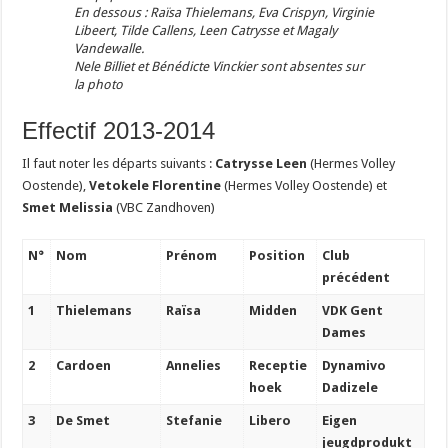
En dessous : Raïsa Thielemans, Eva Crispyn, Virginie
Libeert, Tilde Callens, Leen Catrysse et Magaly
Vandewalle.
Nele Billiet et Bénédicte Vinckier sont absentes sur
la photo
Effectif 2013-2014
Il faut noter les départs suivants :
Catrysse Leen
(Hermes Volley
Oostende),
Vetokele Florentine
(Hermes Volley Oostende) et
Smet Melissia
(VBC Zandhoven)
N°
Nom
Prénom
Position
Club
précédent
1
Thielemans
Raïsa
Midden
VDK Gent
Dames
2
Cardoen
Annelies
Receptie
Dynamivo
hoek
Dadizele
3
De Smet
Stefanie
Libero
Eigen
jeugdprodukt