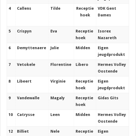
4
Callens
Tilde
Receptie
VDK Gent
hoek
Dames
5
Crispyn
Eva
Receptie
Isorex
hoek
Nazareth
6
Demyttenaere
Julie
Midden
Eigen
jeugdprodukt
7
Vetokele
Florentine
Libero
Hermes Volley
Oostende
8
Libeert
Virginie
Receptie
Eigen
hoek
jeugdprodukt
9
Vandewalle
Magaly
Receptie
Gidas Gits
hoek
10
Catrysse
Leen
Midden
Hermes Volley
Oostende
12
Billiet
Nele
Receptie
Eigen