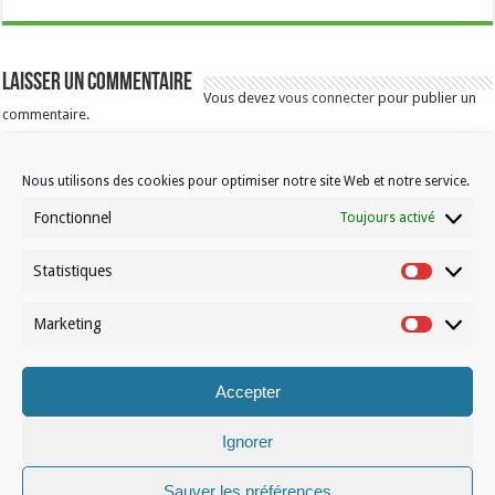
Laisser un commentaire
Vous devez
vous connecter
pour publier un
commentaire.
Nous utilisons des cookies pour optimiser notre site Web et notre service.
Fonctionnel
Toujours activé
Statistiques
Statistiqu
Contactez-nous
Marketing
Choisissez votre formule d’abonnement
Marketin
À propos de Volleynews
Accepter
© Volleynews.be
2026
Ignorer
Conditions générales
|
Déclaration de confidentialité
|
Cookies
|
Disclaimer
Sauver les préférences