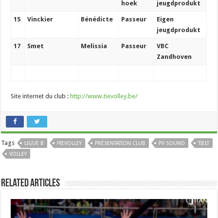
hoek
jeugdprodukt
15
Vinckier
Bénédicte
Passeur
Eigen
jeugdprodukt
17
Smet
Melissia
Passeur
VBC
Zandhoven
Site internet du club :
http://www.tievolley.be/
Tags
LIGUE B
PIEVOLLEY
PRÉSENTATION CLUB
PV SOUND
TIELT
VOLLEY
Related Articles