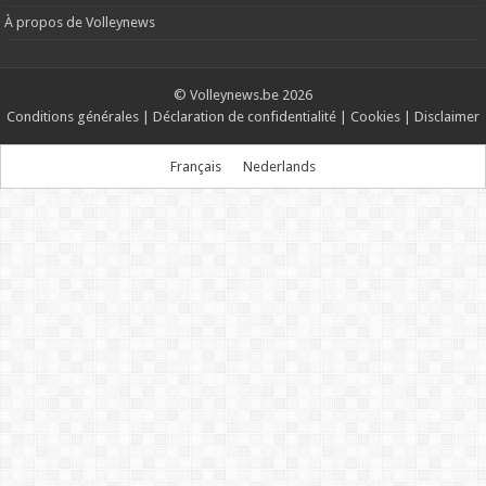
À propos de Volleynews
© Volleynews.be
2026
Conditions générales
|
Déclaration de confidentialité
|
Cookies
|
Disclaimer
Français
Nederlands