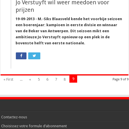
Jo Verstuyft wil weer meedoen voor
prijzen
19-09-2013 - M.-Siks Blaasveld kende het voorbije seizoen
een boerenjaar: kampioen in eerste divisie en winnaar
van de Beker van Antwerpen. Dit seizoen mikt een
ambitieuze Jo Verstuyft opnieuw op een plek in de
bovenste helft van eerste nationale.
9
« First
...
«
5
6
7
8
Page 9 of 9
Contactez-nous
Choisissez votre formule d’abonnement