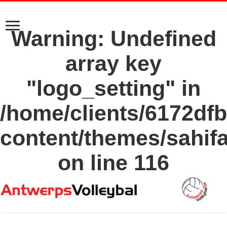
Warning
: Undefined
array key
"logo_setting" in
/home/clients/6172df
content/themes/sahif
on line
116