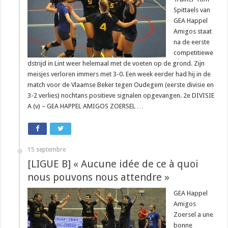
Spittaels van
GEA Happel
Amigos staat
na de eerste
competitiewe
dstrijd in Lint weer helemaal met de voeten op de grond. Zijn
meisjes verloren immers met 3-0. Een week eerder had hij in de
match voor de Vlaamse Beker tegen Oudegem (eerste divisie en
3-2 verlies) nochtans positieve signalen opgevangen. 2e DIVISIE
A (v) – GEA HAPPEL AMIGOS ZOERSEL …
15 septembre
[LIGUE B] « Aucune idée de ce à quoi
nous pouvons nous attendre »
GEA Happel
Amigos
Zoersel a une
bonne