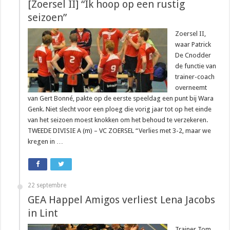
[Zoersel II] “Ik hoop op een rustig
seizoen”
Zoersel II,
waar Patrick
De Cnodder
de functie van
trainer-coach
overneemt
van Gert Bonné, pakte op de eerste speeldag een punt bij Wara
Genk. Niet slecht voor een ploeg die vorig jaar tot op het einde
van het seizoen moest knokken om het behoud te verzekeren.
TWEEDE DIVISIE A (m) – VC ZOERSEL “Verlies met 3-2, maar we
kregen in …
22 septembre
GEA Happel Amigos verliest Lena Jacobs
in Lint
Trainer Tom