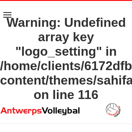
Warning
: Undefined
array key
"logo_setting" in
/home/clients/6172df
content/themes/sahif
on line
116