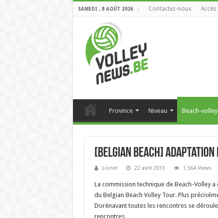
Contactez-nous
Accès 
SAMEDI , 8 AOÛT 2026
Province
Niveau
Beach-volley
[Belgian Beach] Adaptation
Lionel
22 avril 2013
1,564 Views
La commission technique de Beach-Volley a 
du Belgian Beach Volley Tour. Plus préciséme
Dorénavant toutes les rencontres se déroule
rencontres.