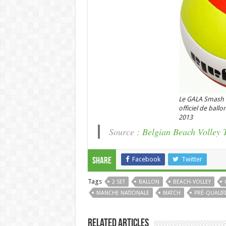
Le GALA Smash P
officiel de ball
2013
Source :
Belgian Beach Volley 
Facebook
Twitter
Share
Tags
2 SET
BALLON
BEACH-VOLLEY
MANCHE NATIONALE
MATCH
PRÉ-QUALIF
Related Articles