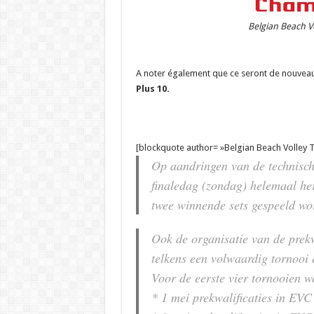
Belgian Beach V
A noter également que ce seront de nouveaux 
Plus 10.
[blockquote author= »Belgian Beach Volley 
Op aandringen van de technisch
finaledag (zondag) helemaal her
twee winnende sets gespeeld wor
Ook de organisatie van de prekw
telkens een volwaardig tornooi e
Voor de eerste vier tornooien w
* 1 mei prekwalificaties in EVC