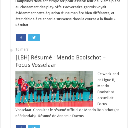
Dauphines devaient s’imposer pour asseoir leur deuxième place
au classement des play-offs. L’adversaire gantois voyait
évidemment cette équation d’une manière bien différente, et
était décidé à relancer le suspense dans la course à la finale »
Résultat …
10 mars
[LBH] Résumé : Mendo Booischot –
Focus Vosselaar
Ce week-end
en Ligue B,
Mendo
Booischot
accueillait
Focus
Vosselaar. Consultez le résumé officiel de Mendo Booischot (en
néérlandais) Résumé de Annemie Daems