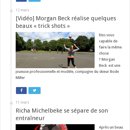
12 mars
[Vidéo] Morgan Beck réalise quelques
beaux « trick shots »
Etes vous
capable de
faire la même
chose
? Morgan
Beck est une
joueuse professionnelle et modèle, compagne du skieur Bode
Miller
11 mars
Richa Michelbeke se sépare de son
entraîneur
Après un beau