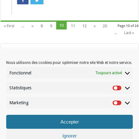
10
« First
...
«
8
9
11
12
»
20
Page 10 of 24
...
Last »
Nous utilisons des cookies pour optimiser notre site Web et notre service.
Fonctionnel
Toujours activé
Statistiques
Contactez-nous
Statistiqu
Choisissez votre formule d’abonnement
Marketing
Marketin
À propos de Volleynews
Accepter
© Volleynews.be
2026
Conditions générales
|
Déclaration de confidentialité
|
Cookies
|
Disclaimer
Ignorer