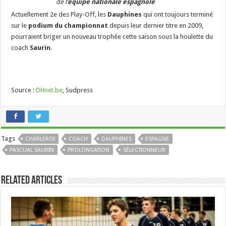
de l’
équipe nationale espagnole
Actuellement 2e des Play-Off, les
Dauphines
qui ont toujours terminé
sur le
podium du championnat
depuis leur dernier titre en 2009,
pourraient briger un nouveau trophée cette saison sous la houlette du
coach
Saurin
.
Source :
DHnet.be
, Sudpress
Tags
CHARLEROI
COACH
DAUPHINES
ESPAGNE
PASCUAL SAURIN
PROLONGATION
SÉLECTIONNEUR
Related Articles