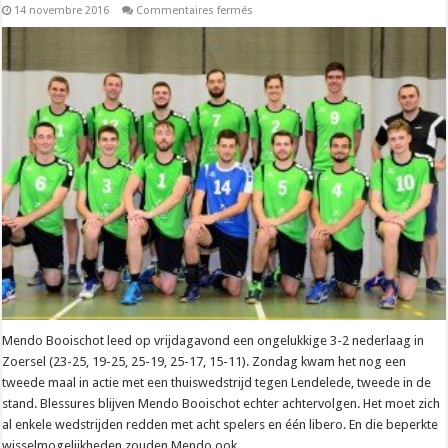
sur
14 novembre 2016
Commentaires fermés
Liga
B
–
Mendo
Booischot
legt
nummer
twee
vuur
aan
de
schenen
Mendo Booischot leed op vrijdagavond een ongelukkige 3-2 nederlaag in
Zoersel (23-25, 19-25, 25-19, 25-17, 15-11). Zondag kwam het nog een
tweede maal in actie met een thuiswedstrijd tegen Lendelede, tweede in de
stand. Blessures blijven Mendo Booischot echter achtervolgen. Het moet zich
al enkele wedstrijden redden met acht spelers en één libero. En die beperkte
wisselmogelijkheden zouden Mendo ook …