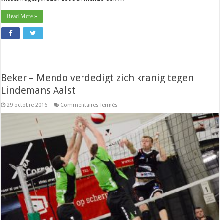
Read More »
Beker – Mendo verdedigt zich kranig tegen
Lindemans Aalst
sur
29 octobre 2016
Commentaires fermés
Beker
–
Mendo
verdedigt
zich
kranig
tegen
Lindemans
Aalst