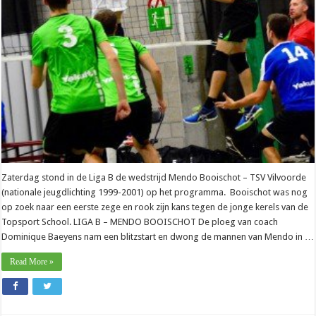
eerste
zege
op
Zaterdag stond in de Liga B de wedstrijd Mendo Booischot – TSV Vilvoorde
(nationale jeugdlichting 1999-2001) op het programma. Booischot was nog
op zoek naar een eerste zege en rook zijn kans tegen de jonge kerels van de
Topsport School. LIGA B – MENDO BOOISCHOT De ploeg van coach
Dominique Baeyens nam een blitzstart en dwong de mannen van Mendo in …
Read More »