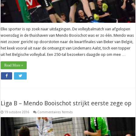
Elke sporter is op zoek naar uitdagingen. De volleybalmatch van afgelopen
woensdag in de thuishaven van Mendo Booischot was er zo één. Mendo was
niet zozeer gericht op doorstoten naar de kwartfinales van Beker van België,
het keek vooral uit naar de ontvangst van Lindemans Aalst, toch een topper
uit het Belgische volleybal. Een 250-tal bezoekers daagde op om mee …
Read More »
Liga B – Mendo Booischot strijkt eerste zege op
sur
19 octobre 2016
Commentaires fermés
Liga
B
–
Mendo
Booischot
strijkt