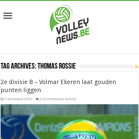
Tag Archives:
Thomas Rossie
2e divisie B – Volmar Ekeren laat gouden
punten liggen
sur
5 décembre 2016
Commentaires fermés
2e
divisie
B
–
Volmar
Ekeren
laat
gouden
punten