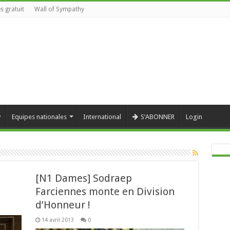
s gratuit
Wall of Sympathy
y
Equipes nationales
International
S’ABONNER
Login
[N1 Dames] Sodraep
Farciennes monte en Division
d’Honneur !
14 avril 2013
0