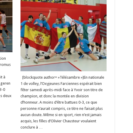
tion
promus
à
it à
[blockquote author= »Télésambre »]En nationale
ngeren
1 de volley, l’Oxyjeunes Farciennes espérait bien
3-0
fêter samedi après-midi face à Yvoir son titre de
es deux
champion, et donc la montée en division
d’honneur. A moins d’être battues 0-3, ce que
personne n’aurait compris, ce titre ne faisait plus
aucun doute. Même si en sport, rien n’est jamais
acquis, les filles d’Olivier Chausteur voulaient
conclure à …