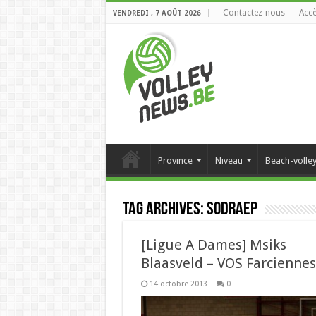
Contactez-nous
Accè
VENDREDI , 7 AOÛT 2026
Province
Niveau
Beach-volle
Tag Archives:
sodraep
[Ligue A Dames] Msiks
Blaasveld – VOS Farciennes
14 octobre 2013
0