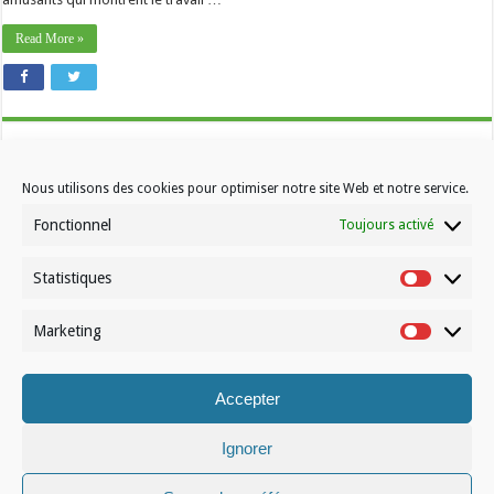
Read More »
Nous utilisons des cookies pour optimiser notre site Web et notre service.
Fonctionnel
Toujours activé
Statistiques
Contactez-nous
Statistiqu
Choisissez votre formule d’abonnement
Marketing
Marketin
À propos de Volleynews
Accepter
© Volleynews.be
2026
Conditions générales
|
Déclaration de confidentialité
|
Cookies
|
Disclaimer
Ignorer