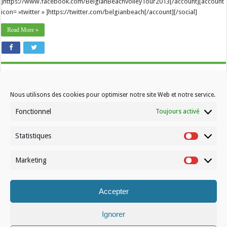
]https://www.facebook.com/BelgianBeachvolleyTour2013[/account][account
icon= »twitter » ]https://twitter.com/belgianbeach[/account][/social]
Read More »
Nous utilisons des cookies pour optimiser notre site Web et notre service.
Fonctionnel
Toujours activé
Statistiques
Contactez-nous
Statistiqu
Choisissez votre formule d’abonnement
Marketing
Marketin
À propos de Volleynews
Accepter
© Volleynews.be
2026
Conditions générales
|
Déclaration de confidentialité
|
Cookies
|
Disclaimer
Ignorer