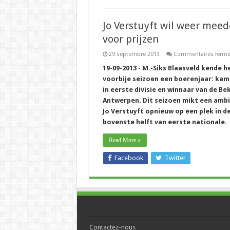
Jo Verstuyft wil weer mee
voor prijzen
29 septembre 2013
Commentaires ferm
19-09-2013 - M.-Siks Blaasveld kende h
voorbije seizoen een boerenjaar: ka
in eerste divisie en winnaar van de Be
Antwerpen. Dit seizoen mikt een amb
Jo Verstuyft opnieuw op een plek in d
bovenste helft van eerste nationale.
Read More »
Facebook
Twitter
Contactez-nous