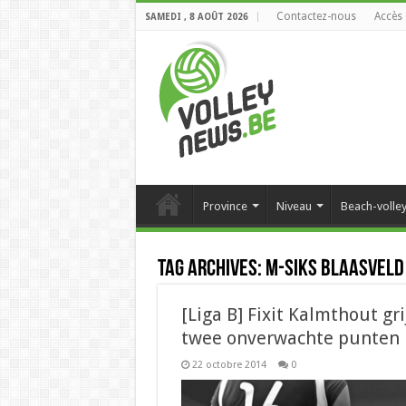
Contactez-nous
Accès 
SAMEDI , 8 AOÛT 2026
Province
Niveau
Beach-volle
Tag Archives:
M-Siks Blaasveld
[Liga B] Fixit Kalmthout gri
twee onverwachte punten
22 octobre 2014
0