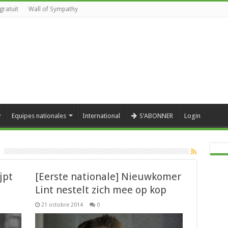
gratuit
Wall of Sympathy
y
Equipes nationales
International
S’ABONNER
Login
jpt
[Eerste nationale] Nieuwkomer
Lint nestelt zich mee op kop
21 octobre 2014
0