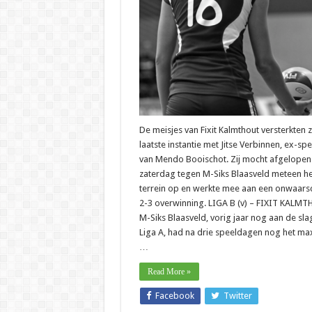
De meisjes van Fixit Kalmthout versterkten z
laatste instantie met Jitse Verbinnen, ex-spe
van Mendo Booischot. Zij mocht afgelopen
zaterdag tegen M-Siks Blaasveld meteen he
terrein op en werkte mee aan een onwaarsch
2-3 overwinning. LIGA B (v) – FIXIT KALM
M-Siks Blaasveld, vorig jaar nog aan de slag
Liga A, had na drie speeldagen nog het m
…
Read More »
Facebook
Twitter