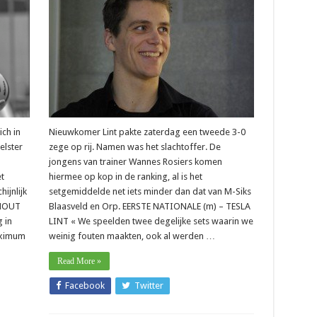
ich in
Nieuwkomer Lint pakte zaterdag een tweede 3-0
elster
zege op rij. Namen was het slachtoffer. De
jongens van trainer Wannes Rosiers komen
t
hiermee op kop in de ranking, al is het
ijnlijk
setgemiddelde net iets minder dan dat van M-Siks
THOUT
Blaasveld en Orp. EERSTE NATIONALE (m) – TESLA
 in
LINT « We speelden twee degelijke sets waarin we
aximum
weinig fouten maakten, ook al werden …
Read More »
Facebook
Twitter