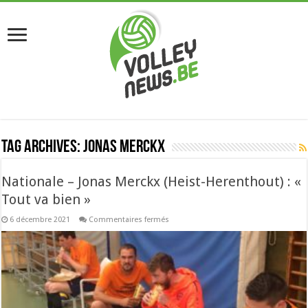
Tag Archives:
Jonas Merckx
Nationale – Jonas Merckx (Heist-Herenthout) : «
Tout va bien »
sur
6 décembre 2021
Commentaires fermés
Nationale
–
Jonas
Merckx
(Heist-
Herenthout)
:
«
Tout