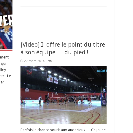
[Video] Il offre le point du titre
à son équipe … du pied !
ement
27 mars 2014
0
 qui
lley-
tc.. Le
ger
Parfois la chance sourit aux audacieux … Ce jeune