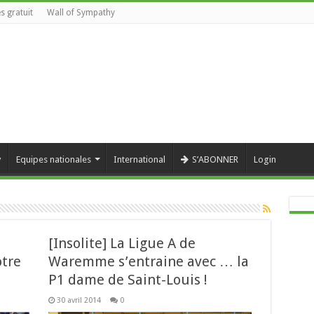
s gratuit
Wall of Sympathy
y
Equipes nationales
International
S’ABONNER
Login
[Insolite] La Ligue A de
tre
Waremme s’entraine avec … la
P1 dame de Saint-Louis !
30 avril 2014
0