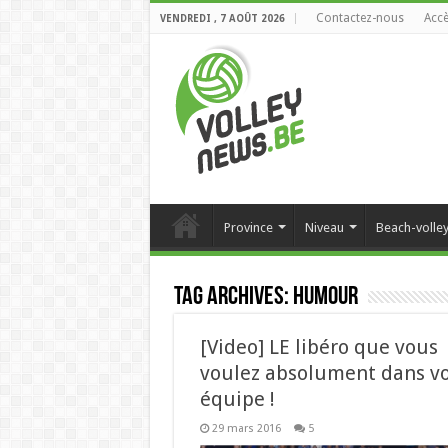
Contactez-nous
Accè
VENDREDI , 7 AOÛT 2026
Province
Niveau
Beach-volle
Tag Archives:
humour
[Video] LE libéro que vous
voulez absolument dans vo
équipe !
29 mars 2016
5