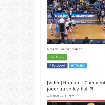
Alors, vous le recruteriez ?
Read More »
Facebook
Twitter
[Video] Humour : Commen
jouer au volley-ball ?!
28 mars 2014
0