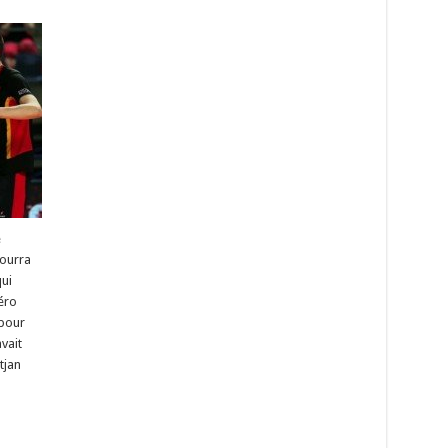
e
pourra
ui
éro
 pour
vait
tjan