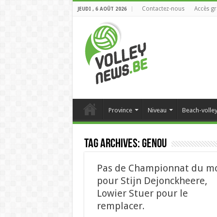
Contactez-nous
Accès gr
JEUDI , 6 AOÛT 2026
Province
Niveau
Beach-volle
Tag Archives:
genou
Pas de Championnat du m
pour Stijn Dejonckheere,
Lowier Stuer pour le
remplacer.