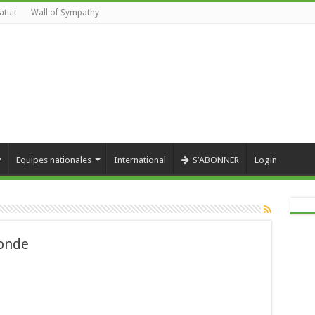
atuit
Wall of Sympathy
y
Equipes nationales
International
S’ABONNER
Login
onde