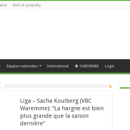
atuit
Wall of Sympathy
y
Equipes nationales
International
S’ABONNER
Login
e
Liga – Sacha Koulberg (VBC
Waremme): “La hargne est bien
plus grande que la saison
dernière”