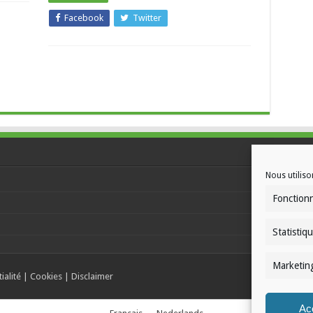
Facebook
Twitter
Nous utiliso
Fonction
Statistiq
Marketin
ialité
|
Cookies
|
Disclaimer
Ac