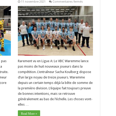
sur
11 novembre 2021
Commentaires fermés
Liga
–
ha
Sacha
berg
Koulberg
rgworm)
(VBC
Waremme):
xième,
“La
tième
hargne
est
ième
bien
uage
plus
e
grande
e »
que
la
saison
dernière”
 pas
Rarement vu en Ligue A: Le VBC Waremme lance
ga
pas moins de huit nouveaux joueurs dans la
ruite.
compétition. L’entraîneur Sacha Koulberg dispose
îneur
d’un large noyau de treize joueurs. Waremme
ncore
depuis un certain temps déjà la bête de somme de
la première division. L’équipe fait toujours preuve
de bonnes intentions, mais se retrouve
généralement au bas de l’échelle. Les choses vont-
elles …
Read More »