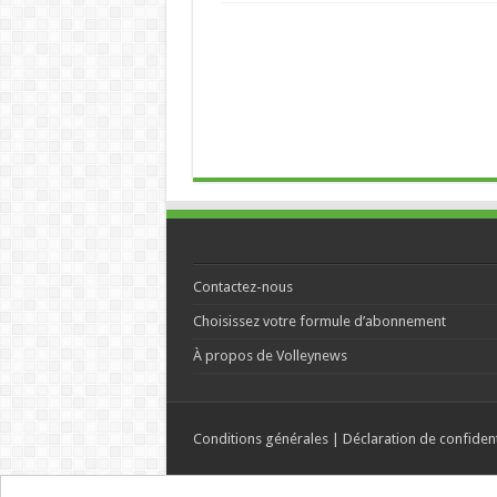
Contactez-nous
Choisissez votre formule d’abonnement
À propos de Volleynews
Conditions générales
|
Déclaration de confident