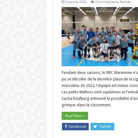
sur
3 janvier 2022
Commentaires fermés
Liga
–
Sac
Koul
(Bo
:
« Si
sep
ou
huit
tato
cett
anné
Pendant deux saisons, le VBC Waremme n'a
pu se décoller de la dernière place de la Li
masculine. En 2022, l'équipe est mieux const
Les petits Wallons sont septièmes et l'entra
Sacha Koulberg entrevoit la possibilité d'e
grimper dans le classement.
Read More »
Facebook
Twitter