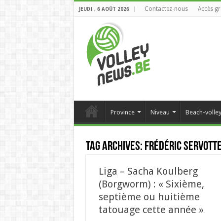
Contactez-nous
Accès gr
JEUDI , 6 AOÛT 2026
Province
Niveau
Beach-volle
Tag Archives:
Frédéric Servott
Liga – Sacha Koulberg
(Borgworm) : « Sixième,
septième ou huitième
tatouage cette année »