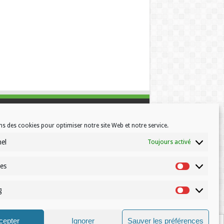
ns des cookies pour optimiser notre site Web et notre service.
nel
Toujours activé
ues
Statistiques
g
Marketing
© Volleynews.be
2026
cepter
Ignorer
Sauver les préférences