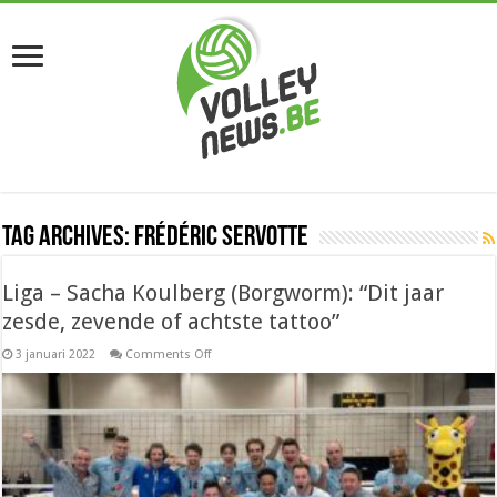
Tag Archives:
Frédéric Servotte
Liga – Sacha Koulberg (Borgworm): “Dit jaar
zesde, zevende of achtste tattoo”
on
3 januari 2022
Comments Off
Liga
–
Sacha
Koulberg
(Borgworm):
“Dit
jaar
zesde,
zevende