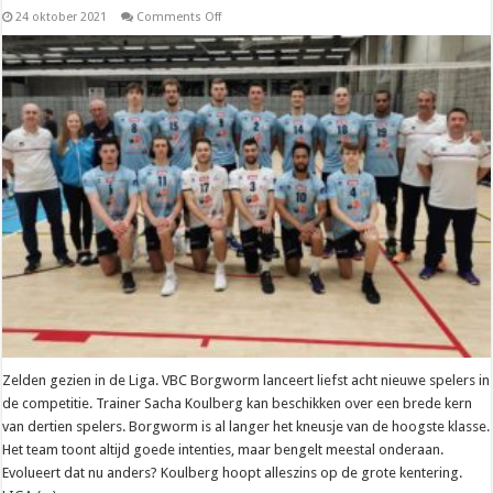
on
24 oktober 2021
Comments Off
Liga
–
Sacha
Koulberg
(VBC
Borgworm):
“Vechtlust
is
veel
groter
dan
vorig
seizoen”
Zelden gezien in de Liga. VBC Borgworm lanceert liefst acht nieuwe spelers in
de competitie. Trainer Sacha Koulberg kan beschikken over een brede kern
van dertien spelers. Borgworm is al langer het kneusje van de hoogste klasse.
Het team toont altijd goede intenties, maar bengelt meestal onderaan.
Evolueert dat nu anders? Koulberg hoopt alleszins op de grote kentering.