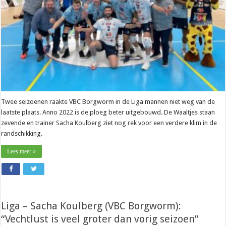
of
achtste
tattoo”
Twee seizoenen raakte VBC Borgworm in de Liga mannen niet weg van de
laatste plaats. Anno 2022 is de ploeg beter uitgebouwd. De Waaltjes staan
zevende en trainer Sacha Koulberg ziet nog rek voor een verdere klim in de
randschikking.
Lees meer »
Liga – Sacha Koulberg (VBC Borgworm):
“Vechtlust is veel groter dan vorig seizoen”